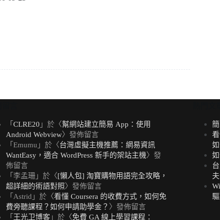
期留言
熱門文
「
CLRE20
」於〈
幫網站建立簡易 App：使用
簡
Android Webview
〉發佈留言
看
「
Emumu
」於〈
台灣虛擬主機推薦：網易資訊
如
WantEasy，適合 WordPress 新手的架站主機
〉發
如
佈留言
台
「
李孟珊
」於〈
[懶人包] 淘寶購物用語完全攻略，
夫
超詳細的術語對照
〉發佈留言
W
「
Astrid
」於〈
看懂 Coursera 的收費方式，如何免
驅
費旁聽課程？如何申請助學金？
〉發佈留言
「
王光卫博客
」於〈
免費 GA 線上學習課程：