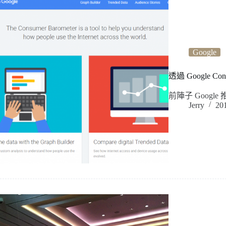
Google
透過 Google 
前陣子 Goog
Jerry
20