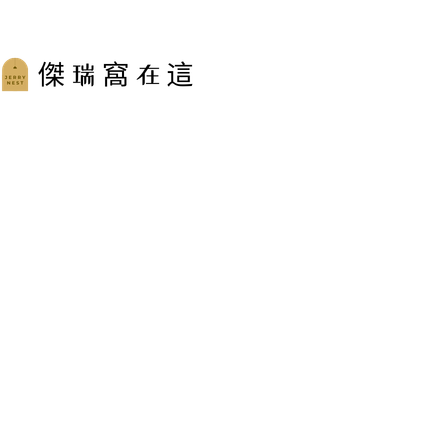
跳
至
主
要
內
容