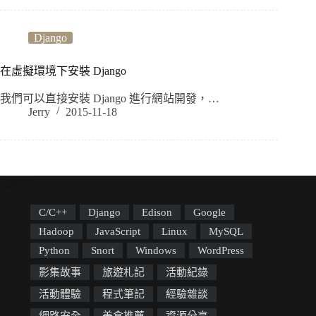
Django
在虛擬環境下安裝 Django
我們可以直接安裝 Django 進行網站開發，…
Jerry
2015-11-18
標籤雲
C/C++
Django
Edison
Google
Hadoop
JavaScript
Linux
MySQL
Python
Snort
Windows
WordPress
影集故事
旅遊札記
活動紀錄
活動體驗
程式筆記
經驗雜談
網路安全
美食推薦
資源分享