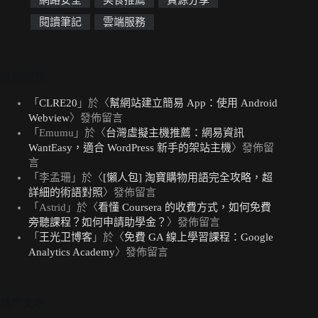
閱讀筆記
雲端服務
近期留言
「
CLRE20
」於〈
幫網站建立簡易 App：使用 Android
Webview
〉發佈留言
「
Emumu
」於〈
台灣虛擬主機推薦：網易資訊
WantEasy，適合 WordPress 新手的架站主機
〉發佈留
言
「
李孟珊
」於〈
[懶人包] 淘寶購物用語完全攻略，超
詳細的術語對照
〉發佈留言
「
Astrid
」於〈
看懂 Coursera 的收費方式，如何免費
旁聽課程？如何申請助學金？
〉發佈留言
「
王光卫博客
」於〈
免費 GA 線上學習課程：Google
Analytics Academy
〉發佈留言
熱門文章