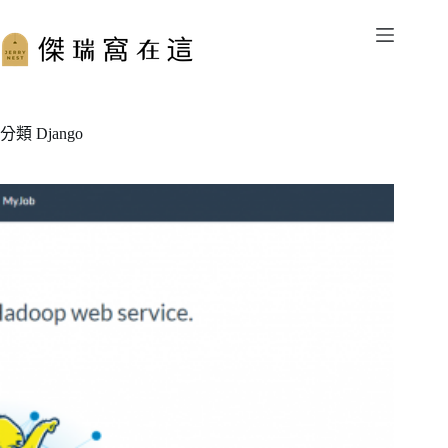
跳
至
主
要
內
容
分類
Django