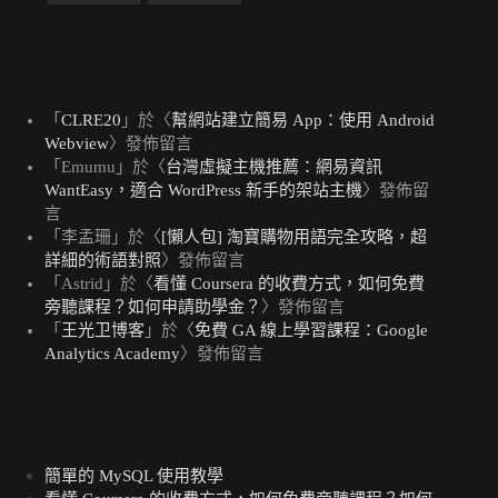
近期留言
「
CLRE20
」於〈
幫網站建立簡易 App：使用 Android
Webview
〉發佈留言
「
Emumu
」於〈
台灣虛擬主機推薦：網易資訊
WantEasy，適合 WordPress 新手的架站主機
〉發佈留
言
「
李孟珊
」於〈
[懶人包] 淘寶購物用語完全攻略，超
詳細的術語對照
〉發佈留言
「
Astrid
」於〈
看懂 Coursera 的收費方式，如何免費
旁聽課程？如何申請助學金？
〉發佈留言
「
王光卫博客
」於〈
免費 GA 線上學習課程：Google
Analytics Academy
〉發佈留言
熱門文章
簡單的 MySQL 使用教學