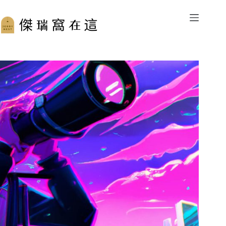
跳
至
主
要
內
容