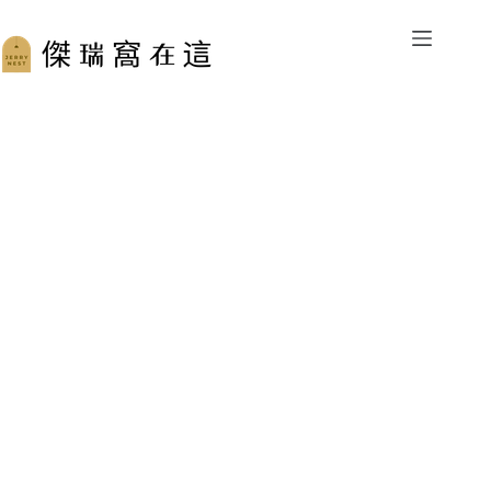
跳
至
主
要
內
容