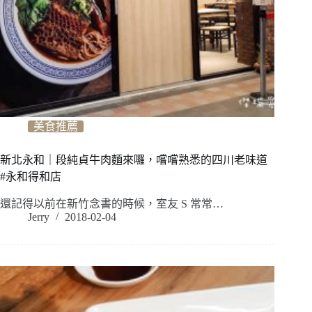
美食推薦
新北永和｜段純貞牛肉麵來囉，嚐嚐熟悉的四川老味道
#永和得和店
還記得以前在新竹念書的時候，室友 S 常常…
Jerry
2018-02-04