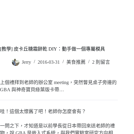
[教學] 皮卡丘糖霜餅乾 DIY：動手做一個專屬模具
Jerry
2016-03-31
美食推薦
2 則留言
上個禮拜到老師的辦公室 meeting，突然瞥見桌子旁邊的
GBA 與神奇寶貝綠葉版卡帶…
哇！這個太懷舊了吧！老師你怎麼會有？
一問之下，才知道是以前學長從日本帶回來送老師的禮
物，說 GBA 是嵌入式系統，與我們實驗室研究方向相