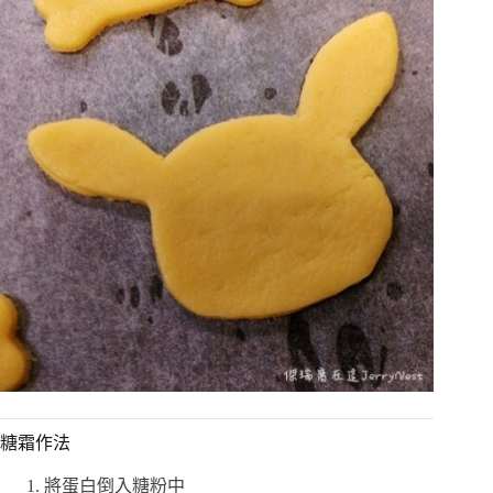
糖霜作法
將蛋白倒入糖粉中