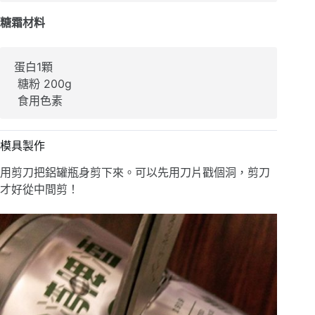
糖霜材料
蛋白1顆

 糖粉 200g

 食用色素
模具製作
用剪刀把鋁罐瓶身剪下來。可以先用刀片戳個洞，剪刀
才好從中間剪！