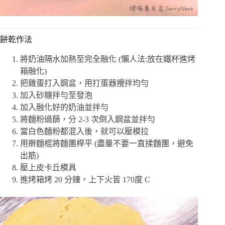
餅乾作法
將奶油隔水加熱至完全融化 (懶人法:放在鐵杯進烤
箱融化)
把雞蛋打入鋼盆，用打蛋器攪拌均勻
加入砂糖拌勻至發泡
加入融化好的奶油並拌勻
將麵粉過篩，分 2-3 次倒入鋼盆並拌勻
當白色麵粉都混入後，就可以壓模拉
用擀麵棍將麵團桿平 (盡量不要一直揉麵團，避免
出筋)
壓上皮卡丘模具
進烤箱烤 20 分鐘，上下火皆 170度 C