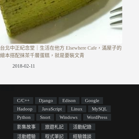
台北中正紀念堂｜生活在他方 Elsewhere Cafe，滿屋子的
繪本搭配抹茶千層蛋糕，就是要裝文青
2018-02-11
標籤雲
C/C++
Django
Edison
Google
Hadoop
JavaScript
Linux
MySQL
Python
Snort
Windows
WordPress
影集故事
旅遊札記
活動紀錄
活動體驗
程式筆記
經驗雜談