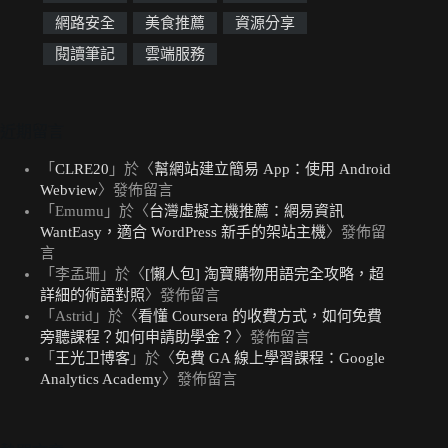
網路安全
美食推薦
資源分享
閱讀筆記
雲端服務
近期留言
「
CLRE20
」於〈
幫網站建立簡易 App：使用 Android
Webview
〉發佈留言
「
Emumu
」於〈
台灣虛擬主機推薦：網易資訊
WantEasy，適合 WordPress 新手的架站主機
〉發佈留
言
「
李孟珊
」於〈
[懶人包] 淘寶購物用語完全攻略，超
詳細的術語對照
〉發佈留言
「
Astrid
」於〈
看懂 Coursera 的收費方式，如何免費
旁聽課程？如何申請助學金？
〉發佈留言
「
王光卫博客
」於〈
免費 GA 線上學習課程：Google
Analytics Academy
〉發佈留言