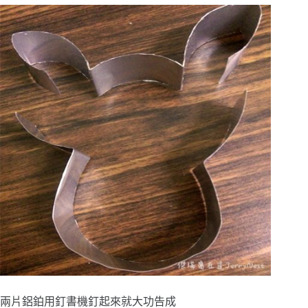
兩片鋁鉑用釘書機釘起來就大功告成