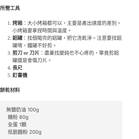
所需工具
烤箱
：大小烤箱都可以，主要是產出速度的差別。
小烤箱要拿捏時間與溫度。
鋁罐
：找個喝完的鋁罐，把它洗乾淨。注意要找鋁
罐唷，鐵罐不好剪。
剪刀 or 刀片
：盡量找變鈍也不心疼的，畢竟剪鋁
罐還是會傷刀片。
長尺
釘書機
餅乾材料
無鹽奶油 100g

 糖粉 80g

 全蛋 1顆

 低筋麵粉 200g