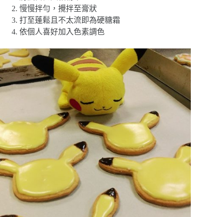
慢慢拌勻，攪拌至膏狀
打至蓬鬆且不太流即為硬糖霜
依個人喜好加入色素調色