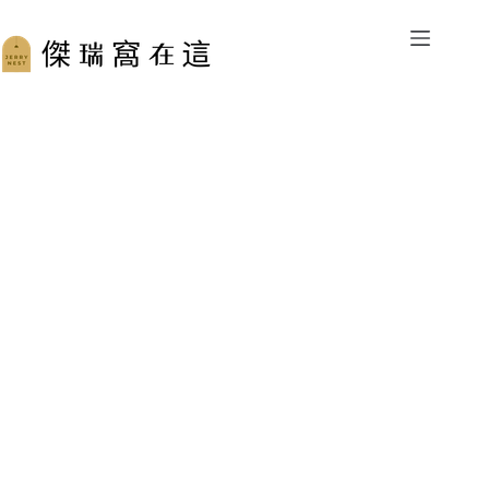
跳
至
主
要
內
容