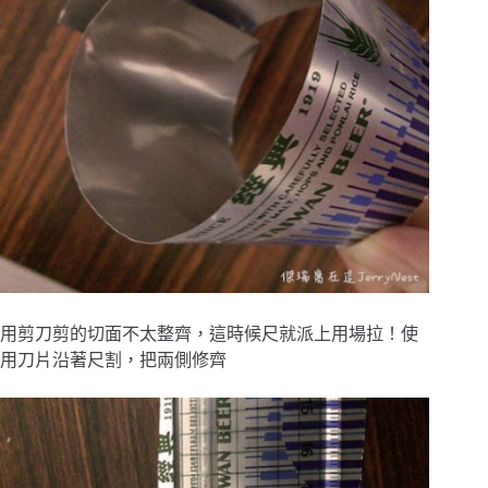
用剪刀剪的切面不太整齊，這時候尺就派上用場拉！使
用刀片沿著尺割，把兩側修齊