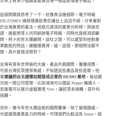
世界上有多少個國家能像台灣一樣這麼懂電子產品？
這個問題我思考了一下，好像真沒幾個耶。電子時報
DIGITIMES 總經理黃欽勇在講台上滔滔不絕，分享著對
於台灣產業的看法。他是位資深的產業分析師，與張忠
謀、施振榮等人共同創辦電子時報，同時也是經濟部顧
問、柯 P 的世大運顧問。談吐之間，可以感受到他對產
業動態的熟捻，邊聽邊覺得，疑，這個、那個想法都不
錯，為什麼我沒想到？
台灣有很多世界級的大廠，產品外銷國際、屢屢得獎，
可是台灣民眾通常無感，不知道這些產品是些甚麼。他
曾
建議把台北捷運站開發成企業的 DEMO 基地
，每站都
交給一間公司管理，比如鴻海可以擺設 Pepper 機器人，
宏達電可以展示虛擬實境 Vive，讓民眾多接觸，提升科
技觀。
另外，像今年世大運這般的國際賽事，除了展現國威，
也是展現產業能力的時候。可惜我們比較沒有 Sense，經