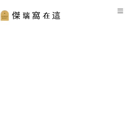
跳
至
主
要
內
容