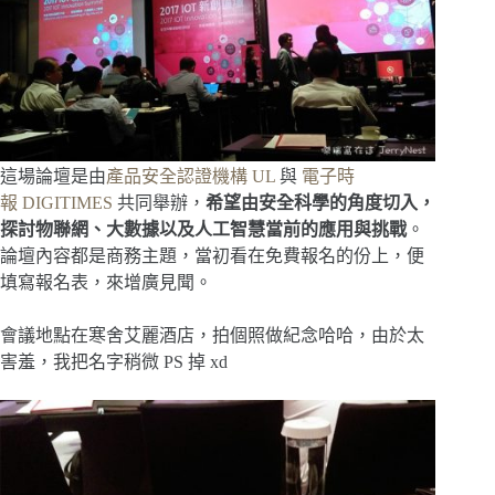
這場論壇是由
產品安全認證機構 UL
與
電子時
報 DIGITIMES
共同舉辦，
希望由安全科學的角度切入，
探討物聯網、大數據以及人工智慧當前的應用與挑戰
。
論壇內容都是商務主題，當初看在免費報名的份上，便
填寫報名表，來增廣見聞。
會議地點在寒舍艾麗酒店，拍個照做紀念哈哈，由於太
害羞，我把名字稍微 PS 掉 xd