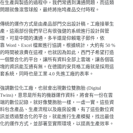
在生產與製造的過程中，我們常遇到溝通問題，而這類
問題就像滾雪球般，最終將拖垮產品交付時程。
傳統的運作方式是由產品部門交出設計稿，工廠接單生
產，這兩部份我們早已有很強健的系統進行設計與管
理，可是中間的溝通，多半還是仰賴電子郵件，依
靠 Word、Excel 檔案進行協調。根據統計，大約有 50 %
的時間被浪費在這裡，也就因為如此，西門子希望打造
一個整合化的平台，讓所有資料全部上雲端，讓各個區
塊的資訊能互通有無。在德國的安貝格工廠就是採用這
套系統，同時也是工業 4.0 先進工廠的表率。
強調數位化工廠，也就會出現數位雙胞胎 (Digital
Twins)，意思是所有的機器運作資料，將會有一份在雲
端的數位記錄，就好像雙胞胎一樣，一虛一實。這些資
料包含產品、生產流程以及廠房設備，有了這些數位資
訊並透過整合化的平台，就能進行生產模擬，找出最佳
化的運作方式，並部署至實際環境，以提高生產效率。