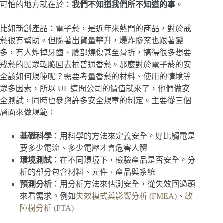
可怕的地方就在於：
我們不知道我們所不知道的事
。
比如新創產品：電子菸，是近年來熱門的商品，對於戒
菸很有幫助。但隨著出貨量攀升，爆炸慘案也跟著變
多，有人炸掉牙齒、臉部燒傷甚至骨折，搞得很多想要
戒菸的民眾乾脆回去抽普通香菸。那麼對於電子菸的安
全該如何規範呢？需要考量香菸的材料、使用的情境等
眾多因素，所以 UL 這間公司的價值就來了，他們做安
全測試，同時也參與許多安全規章的制定。主要從三個
層面來做規範：
基礎科學
：用科學的方法來定義安全。好比觸電是
要多少電流、多少電壓才會危害人體
環境測試
：在不同環境下，檢驗產品是否安全。分
析的部分包含材料、元件、產品與系統
預測分析
：用分析方法來估測安全，從失效回過頭
來看需求。例如
失效模式與影響分析 (FMEA)
、
故
障樹分析 (FTA)