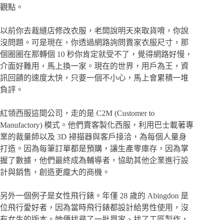
觀點。
以前你去裁縫店修改衣服，老闆說明天來取貨唷，你說
沒問題。可是現在，你透過網路詢問賣家衣服尺寸，那
個圈圈在那轉個 10 秒你肯定就受不了，覺得網路好慢，
介面好難用，馬上換一家。現在的世界，用戶為王，資
訊回饋的速度太快，只要一個不小心，馬上會累積一堆
負評。
紅領西服這間公司，走的是 C2M (Customer to
Manufactory) 模式。他們賣客製化西服，利用巴士載著專
業的裁量師以及 3D 掃描器與客戶接洽，為每個人量身
打造。因為每筆訂單都是預購，讓生產零庫存，因為掌
握了數據，他們最終成為輔導者，協助其他企業進行設
計與銷售，創造更龐大的商機。
另外一個例子是女性飛行錶。年僅 28 歲的 Abingdon 是
位飛行愛好者，因為當時飛行錶都設計給男性使用，沒
有女生的版本。她便找尋了一批買家、找了工匠製作，