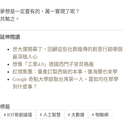
夢想是一定要有的，萬一實現了呢？
共勉之。
延伸閱讀
世大運開幕了，回顧這些社群瘋傳的創意行銷哪個
最深植人心
想像「工業4.0」德國西門子安貝格廠
紅領集團：量產訂製西裝的本事，連海爾也來學
Google 奇點大學錄取台灣第一人，葛如均在那學
到什麼事？
標籤
#
IOT新創論壇
#
人工智慧
#
大數據
#
物聯網