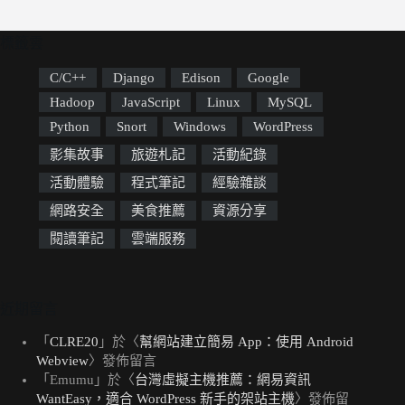
標籤雲
C/C++
Django
Edison
Google
Hadoop
JavaScript
Linux
MySQL
Python
Snort
Windows
WordPress
影集故事
旅遊札記
活動紀錄
活動體驗
程式筆記
經驗雜談
網路安全
美食推薦
資源分享
閱讀筆記
雲端服務
近期留言
「
CLRE20
」於〈
幫網站建立簡易 App：使用 Android
Webview
〉發佈留言
「
Emumu
」於〈
台灣虛擬主機推薦：網易資訊
WantEasy，適合 WordPress 新手的架站主機
〉發佈留