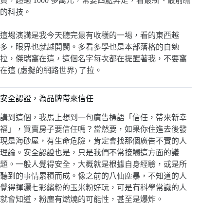
費，超過 1000 多萬元，常要四處奔走，看最新、最前瞻
的科技。
這場演講是我今天聽完最有收穫的一場，看的東西越
多，眼界也就越開闊。多看多學也是本部落格的自勉
拉，傑瑞窩在這，這個名字每次都在提醒著我，不要窩
在這 (虛擬的網路世界) 了拉。
安全認證，為品牌帶來信任
講到這個，我馬上想到一句廣告標語「信任，帶來新幸
福」，買賣房子要信任嗎？當然要，如果你住進去後發
現是海砂屋，有生命危險，肯定會找那個廣告不實的人
理論。安全認證也是，只是我們不常接觸這方面的議
題。一般人覺得安全，大概就是根據自身經驗，或是所
聽到的事情累積而成。像之前的八仙塵暴，不知道的人
覺得揮灑七彩繽粉的玉米粉好玩，可是有科學常識的人
就會知道，粉塵有燃燒的可能性，甚至是爆炸。