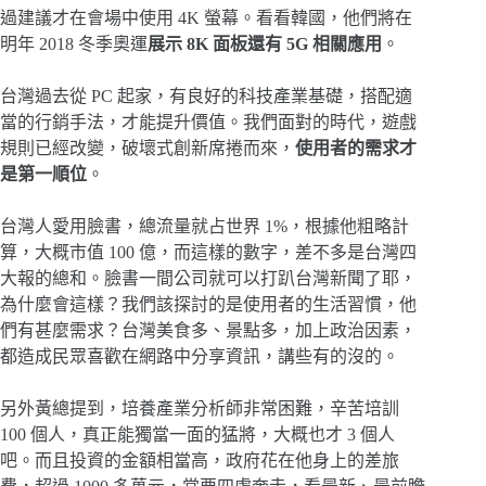
過建議才在會場中使用 4K 螢幕。看看韓國，他們將在
明年 2018 冬季奧運
展示 8K 面板還有 5G 相關應用
。
台灣過去從 PC 起家，有良好的科技產業基礎，搭配適
當的行銷手法，才能提升價值。我們面對的時代，遊戲
規則已經改變，破壞式創新席捲而來，
使用者的需求才
是第一順位
。
台灣人愛用臉書，總流量就占世界 1%，根據他粗略計
算，大概市值 100 億，而這樣的數字，差不多是台灣四
大報的總和。臉書一間公司就可以打趴台灣新聞了耶，
為什麼會這樣？我們該探討的是使用者的生活習慣，他
們有甚麼需求？台灣美食多、景點多，加上政治因素，
都造成民眾喜歡在網路中分享資訊，講些有的沒的。
另外黃總提到，培養產業分析師非常困難，辛苦培訓
100 個人，真正能獨當一面的猛將，大概也才 3 個人
吧。而且投資的金額相當高，政府花在他身上的差旅