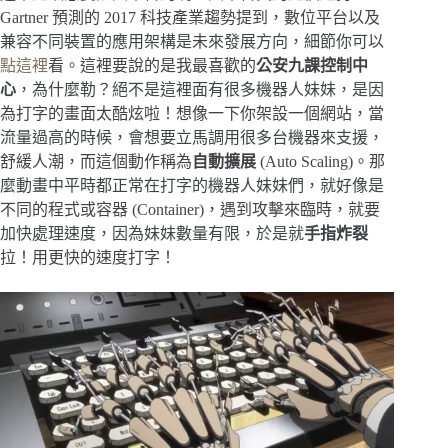
Gartner 預測的 2017 科技產業趨勢提到，數位平台以及
兼容不同裝置的應用架構是未來發展方向，細節你可以
點這裡
看。這裡要說的是我最喜歡的
公安九課控制中
心
，為什麼勒？絕不是這裡面有很多機器人妹妹，是因
為打字的畫面太酷炫啦！想像一下你架設一個網站，當
流量過高的時候，會想要立馬調用很多台機器來支援，
舒緩人潮，而這個動作稱為
自動擴展
(Auto Scaling)。那
麼動畫中平時都正常在打字的機器人妹妹們，就好像是
不同的程式或容器 (Container)，遇到攻擊來臨時，就要
加快處理速度，因為妹妹數量有限，於是就
手指炸裂
拉！用更快的速度打字！