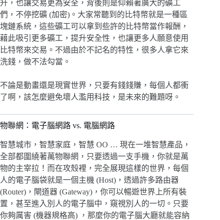
升，也讓交易更為安全，背後則是仰賴著廣大的礦工
們，不停挖礦 (加密)。大家常聽到的比特幣就是一種區
塊鏈系統，這些礦工可以拿到些許的比特幣當作報酬，
藉此吸引更多礦工，提升安全性，也讓更多人願意使用
比特幣來交易。不過由於不記名的特性，很多人拿它來
洗錢，做不法勾當。
不論是動畫還是現實世界，只要有錢錢賺，每個人都衝
了啊，該怎麼避免壞人濫用科技，是未來的難題呀。
物聯網：電子腦網路 vs. 電腦網路
智慧城市，智慧家庭，智慧 OO … 現在一堆智慧產品，
全部都圍繞著萬物聯網，只要透過一支手機，你就是萬
物的主宰拉！而在攻殼裡，完全展現這樣的世界，每個
人的電子腦袋就是一個主機 (Host)，透過許多路由器
(Router)，閘道器 (Gateway)，你可以暢遊世界上所有裝
置，甚至進入別人的電子腦中，窺視別人的一切。只要
你夠厲害 (機器規格高) ，那麼你的電子腦大廳就能容納