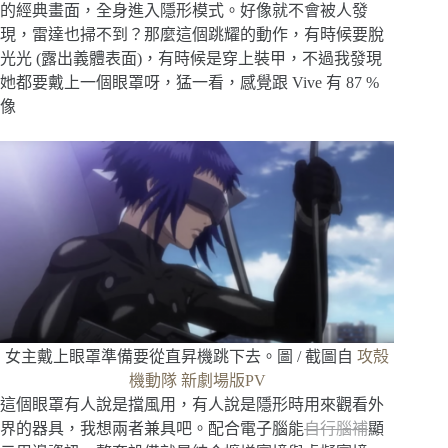
的經典畫面，全身進入隱形模式。好像就不會被人發
現，雷達也掃不到？那麼這個跳耀的動作，有時候要脫
光光 (露出義體表面)，有時候是穿上裝甲，不過我發現
她都要戴上一個眼罩呀，猛一看，感覺跟 Vive 有 87 %
像
女主戴上眼罩準備要從直昇機跳下去。圖 / 截圖自
攻殻
機動隊 新劇場版PV
這個眼罩有人說是擋風用，有人說是隱形時用來觀看外
界的器具，我想兩者兼具吧。配合電子腦能
自行腦補
顯