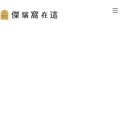
跳
至
主
要
內
容