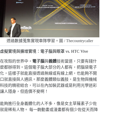
透過數據蒐集實現車隊學習。圖 / Thecountrycaller
虛擬實境與擴增實境：電子腦與眼罩 vs. HTC Vive
在攻殼的世界中，
電子腦
與
義體
技術當道，只要有錢什
麼都辦得到。這個電子腦大部分的人都有，把腦袋電子
化，這樣子就能直接透過無線或有線上網，也能夠不開
口就直接與人通訊。那麼義體類似義肢，是生物與機械
科技的精密結合，可以在內加裝武器或是利用光學迷彩
讓人隱身，但造價不斐啊！
能夠進行全身義體化的人不多，像是女主草薙素子少佐
就是稀有人物。 每一齣動畫或漫畫都有個少佐從天而降