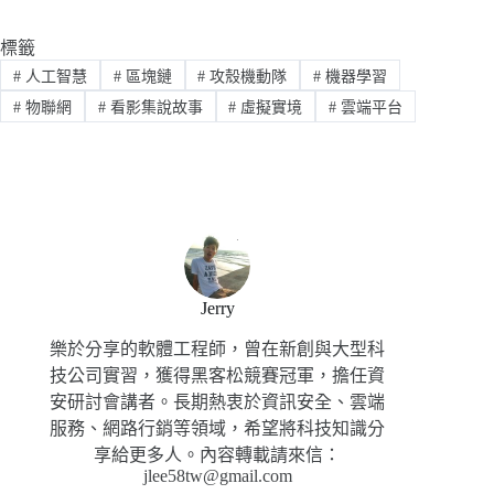
標籤
#
人工智慧
#
區塊鏈
#
攻殼機動隊
#
機器學習
#
物聯網
#
看影集說故事
#
虛擬實境
#
雲端平台
Jerry
樂於分享的軟體工程師，曾在新創與大型科
技公司實習，獲得黑客松競賽冠軍，擔任資
安研討會講者。長期熱衷於資訊安全、雲端
服務、網路行銷等領域，希望將科技知識分
享給更多人。內容轉載請來信：
jlee58tw@gmail.com