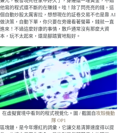
兼元，被發現死在家中好久了，身邊還一堆黃金，不過
他寫的程式還不斷的在賺錢。哇！除了閃亮亮的錢，這
個自動炒股太厲害拉，想想現在的証卷交易不也是靠 AI
做決策，自動下單，你只要在旁邊看著螢幕，錢就一直
進來！不過這麼好康的事情，散戶通常沒有那麼大資
本，玩不太起來，還是腳踏實地點好。
在虛擬實境中看到的程式視覺化。圖 / 截圖自
攻殼機動
隊 OP1
區塊鏈，是今年爆紅的詞彙，它讓交易清算速度得以提