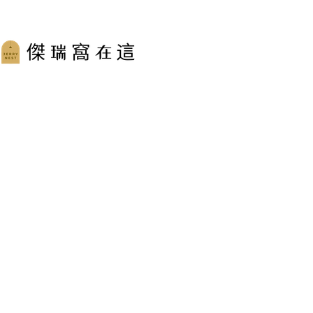
跳
至
主
要
內
容