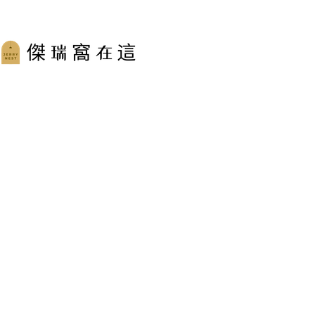
跳
至
主
要
內
容