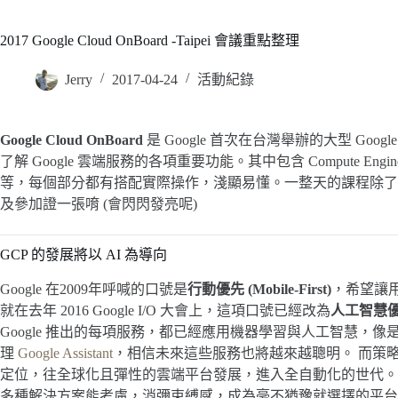
2017 Google Cloud OnBoard -Taipei 會議重點整理
Jerry
2017-04-24
活動紀錄
Google Cloud OnBoard
是 Google 首次在台灣舉辦的大型 Google
了解 Google 雲端服務的各項重要功能。其中包含 Compute Engine, Containe
等，每個部分都有搭配實際操作，淺顯易懂。一整天的課程除了收穫滿載之
及參加證一張唷 (會閃閃發亮呢)
GCP 的發展將以 AI 為導向
Google 在2009年呼喊的口號是
行動優先 (Mobile-First)
，希望讓
就在去年 2016 Google I/O 大會上，這項口號已經改為
人工智慧優先 
Google 推出的每項服務，都已經應用機器學習與人工智慧，像
理
Google Assistant
，相信未來這些服務也將越來越聰明。 而策略上來
定位，往全球化且彈性的雲端平台發展，進入全自動化的世代。
多種解決方案能考慮，消彌束縛感，成為毫不猶豫就選擇的平台