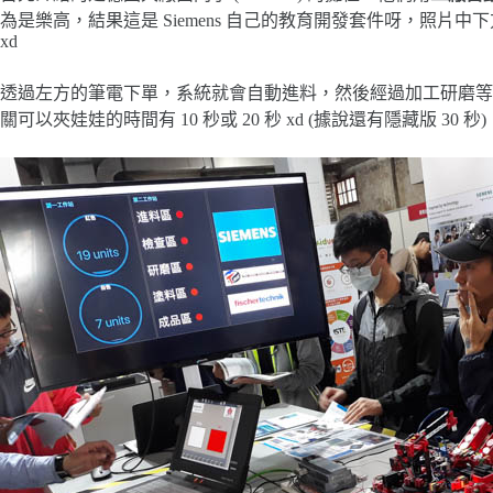
為是樂高，結果這是 Siemens 自己的教育開發套件呀，照片中下
xd
透過左方的筆電下單，系統就會自動進料，然後經過加工研磨等工
關可以夾娃娃的時間有 10 秒或 20 秒 xd (據說還有隱藏版 30 秒)