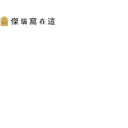
跳
至
主
要
內
容