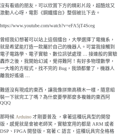
沒有看過的朋友，可以欣賞下方的精彩片段，超酷炫又
激動人心呀，電影《鋼鐵擂台》整個被比下去。
https://www.youtube.com/watch?v=eFA5jT4Sceg
曾經我幻想著可以站上這個擂台，大學選擇了電機系，
就是希望能打造一款屬於自己的機器人。可當我接觸到
電子電路學、電子實驗、數位訊號處理
…
接連般的實驗
轟炸之後，我開始幻滅，覺得難阿！有好多物理數學，
一大堆的方程式，找不完的
Bug
，我頭都暈了，機器人
離我好遙遠
…
難道沒有現成的東西，讓我像拼樂高積木一樣，隨意組
裝一下就完工了嗎？為什麼要學那麼多複雜的東西阿
QQQ
那時候
Arduino
才剛要普及 ，拿著這種玩具型的開發
版，感覺就是會被老師笑，實驗室用的都是 ARM 或者
DSP、FPGA 開發版，寫著 C 語言，這種玩具完全格格