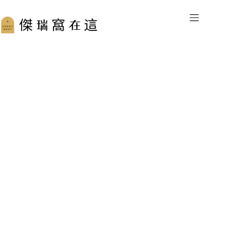
跳
至
主
要
內
容