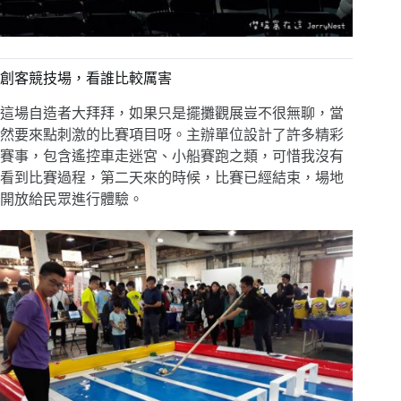
創客競技場，看誰比較厲害
這場自造者大拜拜，如果只是擺攤觀展豈不很無聊，當
然要來點刺激的比賽項目呀。主辦單位設計了許多精彩
賽事，包含遙控車走迷宮、小船賽跑之類，可惜我沒有
看到比賽過程，第二天來的時候，比賽已經結束，場地
開放給民眾進行體驗。