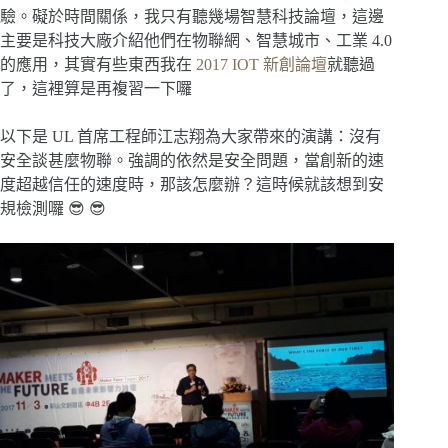
驗。礙於時間關係，我只有聽幾場智慧科技論壇，這邊
主要是科技大廠介紹他們在物聯網、智慧城市、工業 4.0
的應用，其實有些東西我在
2017 IOT 新創論壇
就聽過
了，這裡算是再複習一下囉
以下是 UL 首席工程師江志翔為大家帶來的演講：沒有
安全談甚麼物聯。強調的依然是安全問題，當創新的速
度超越信任的速度時，那該怎麼辦？這時候就該想到安
規檢測囉 😎 😎