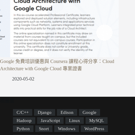
Google 免費培訓優惠與 Coursera 課程心得分享：Cloud
Architecture with Google Cloud 專業證書
2020-05-02
標籤雲
C/C++
Django
Edison
Google
Hadoop
JavaScript
Linux
MySQL
Python
Snort
Windows
WordPress