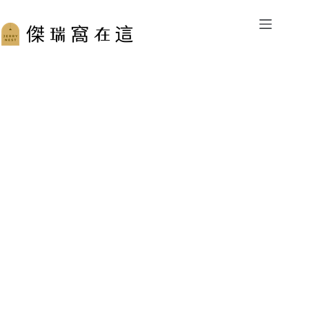
跳
至
主
要
內
容