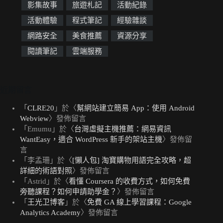
影集故事
旅遊札記
活動紀錄
活動體驗
程式筆記
經驗雜談
網路安全
美食推薦
資源分享
閱讀筆記
雲端服務
近期留言
「
CLRE20
」於〈
幫網站建立簡易 App：使用 Android
Webview
〉發佈留言
「
Emumu
」於〈
台灣虛擬主機推薦：網易資訊
WantEasy，適合 WordPress 新手的架站主機
〉發佈留
言
「
李孟珊
」於〈
[懶人包] 淘寶購物用語完全攻略，超
詳細的術語對照
〉發佈留言
「
Astrid
」於〈
看懂 Coursera 的收費方式，如何免費
旁聽課程？如何申請助學金？
〉發佈留言
「
王光卫博客
」於〈
免費 GA 線上學習課程：Google
Analytics Academy
〉發佈留言