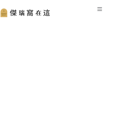
跳
至
主
要
內
容