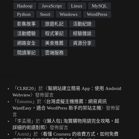
Hadoop
JavaScript
Linux
MySQL
Python
Snort
Windows
WordPress
影集故事
旅遊札記
活動紀錄
活動體驗
程式筆記
經驗雜談
網路安全
美食推薦
資源分享
閱讀筆記
雲端服務
近期留言
「
CLRE20
」於〈
幫網站建立簡易 App：使用 Android
Webview
〉發佈留言
「
Emumu
」於〈
台灣虛擬主機推薦：網易資訊
WantEasy，適合 WordPress 新手的架站主機
〉發佈留
言
「
李孟珊
」於〈
[懶人包] 淘寶購物用語完全攻略，超
詳細的術語對照
〉發佈留言
「
Astrid
」於〈
看懂 Coursera 的收費方式，如何免費