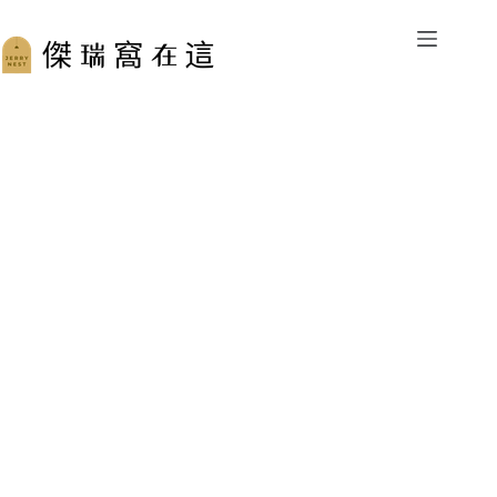
跳
至
主
要
內
容