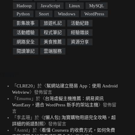
Hadoop
JavaScript
Linux
MySQL
Python
Snort
Windows
WordPress
影集故事
旅遊札記
活動紀錄
活動體驗
程式筆記
經驗雜談
網路安全
美食推薦
資源分享
閱讀筆記
雲端服務
近期留言
「
CLRE20
」於〈
幫網站建立簡易 App：使用 Android
Webview
〉發佈留言
「
Emumu
」於〈
台灣虛擬主機推薦：網易資訊
WantEasy，適合 WordPress 新手的架站主機
〉發佈留
言
「
李孟珊
」於〈
[懶人包] 淘寶購物用語完全攻略，超
詳細的術語對照
〉發佈留言
「
Astrid
」於〈
看懂 Coursera 的收費方式，如何免費