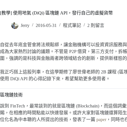
[教學] 使用地氣 (DiQi) 區塊鏈 API，發行自己的虛擬貨幣
Jerry
2016-05-31
程式筆記
2 則留言
自從去年底金管會將法規鬆綁，讓金融機構可以投資資訊服務與相關
成為大家熱烈討論的議題。不管是 P2P 借貸，第三方支付，拆帳付
圍，強調的是科技與金融兩者跨領域結合的創新，提供新樣態的
我正巧搭上這股列車，在這學期修了廖世偉老師的 2B 課程 (
使用 DiQi API 的心得記錄下來，希望幫助更多使用者。
區塊鏈技術
說到 FinTech，最常談到的就是區塊鏈 (Blockchain)
賜，在相應的時間點能以快速發展。或許大家對區塊鏈還算陌生，不過應該
位化名為中本聰的人所提出的技術，發表了一篇
paper
，同時也在 