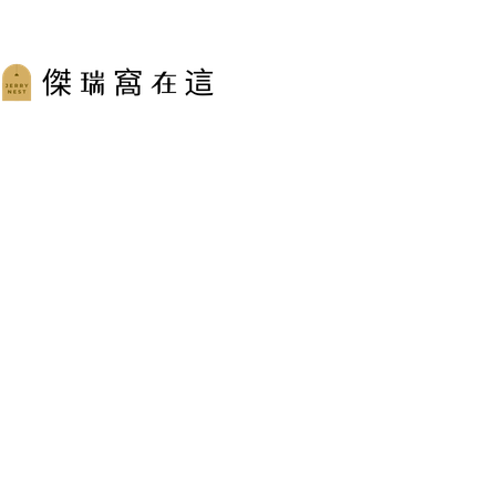
跳
至
主
要
內
容