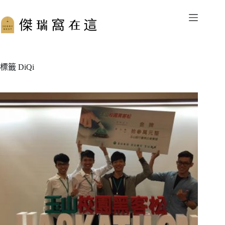
跳
至
主
要
內
容
標籤
DiQi