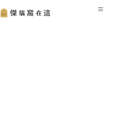
跳
至
主
要
內
容