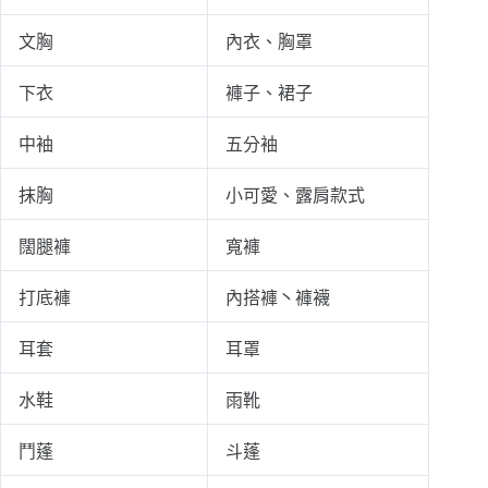
文胸
內衣、胸罩
下衣
褲子、裙子
中袖
五分袖
抹胸
小可愛、露肩款式
闊腿褲
寬褲
打底褲
內搭褲丶褲襪
耳套
耳罩
水鞋
雨靴
鬥蓬
斗蓬