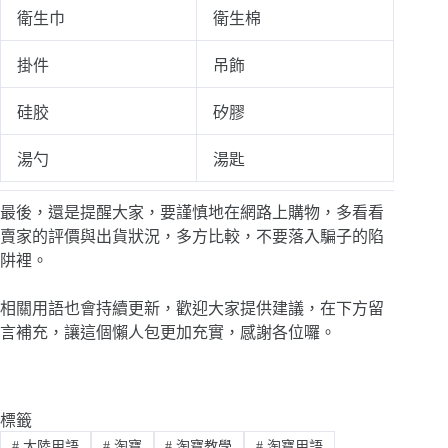
衛生巾
衛生棉
掛件
吊飾
硅胶
矽膠
湯勺
湯匙
最後，還是提醒大家，要謹慎地在網路上購物，多看看
賣家的評價與出貨狀況，多方比較，不要落入騙子的陷
阱裡。
相關用語也會持續更新，歡迎大家提供建議，在下方留
言補充，讓這個懶人包更加充實，感謝各位囉。
標籤
#
大陸用語
#
淘寶
#
淘寶教學
#
淘寶用語