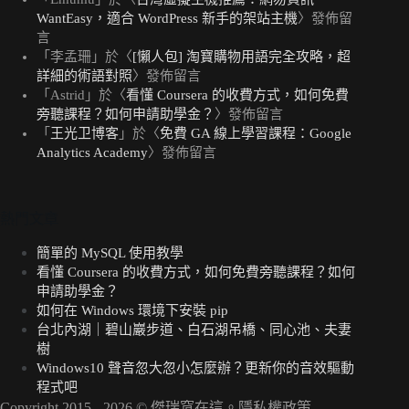
WantEasy，適合 WordPress 新手的架站主機
〉發佈留
言
「
李孟珊
」於〈
[懶人包] 淘寶購物用語完全攻略，超
詳細的術語對照
〉發佈留言
「
Astrid
」於〈
看懂 Coursera 的收費方式，如何免費
旁聽課程？如何申請助學金？
〉發佈留言
「
王光卫博客
」於〈
免費 GA 線上學習課程：Google
Analytics Academy
〉發佈留言
熱門文章
簡單的 MySQL 使用教學
看懂 Coursera 的收費方式，如何免費旁聽課程？如何
申請助學金？
如何在 Windows 環境下安裝 pip
台北內湖｜碧山巖步道、白石湖吊橋、同心池、夫妻
樹
Windows10 聲音忽大忽小怎麼辦？更新你的音效驅動
程式吧
Copyright 2015 - 2026 ©
傑瑞窩在這
。
隱私權政策