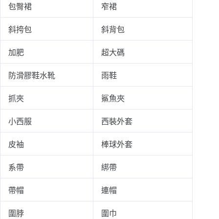
包臀裙
窄裙
斜挎包
斜背包
加肥
超大碼
防滑膠鞋水靴
雨鞋
抓夾
鯊魚夾
小西服
西裝外套
皮袖
棒球外套
系帶
綁帶
帶帽
連帽
圍脖
圍巾