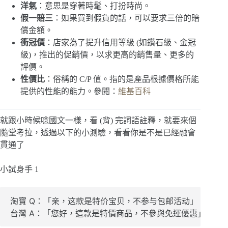
洋氣
：意思是穿著時髦、打扮時尚。
假一賠三
：如果買到假貨的話，可以要求三倍的賠
償金額。
衝冠價
：店家為了提升信用等級 (如鑽石級、金冠
級)，推出的促銷價，以求更高的銷售量、更多的
評價。
性價比
：俗稱的 C/P 值。指的是產品根據價格所能
提供的性能的能力。參閱：
維基百科
就跟小時候唸國文一樣，看 (背) 完詞語註釋，就要來個
隨堂考拉，透過以下的小測驗，看看你是不是已經融會
貫通了
小試身手 1
淘寶 Q：「亲，这款是特价宝贝，不参与包邮活动」
