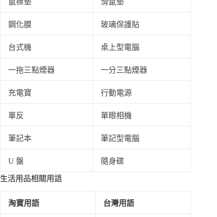
鼠標墊
滑鼠墊
鋼化膜
玻璃保護貼
台式機
桌上型電腦
一拖三點煙器
一分三點煙器
充電寶
行動電源
單反
單眼相機
筆記本
筆記型電腦
U 盤
隨身碟
生活用品相關用語
淘寶用語
台灣用語