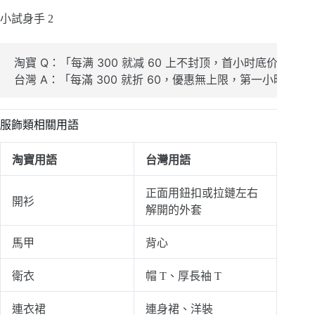
小試身手 2
淘寶 Q：「每满 300 就减 60 上不封顶，首小时底价之外打
服飾類相關用語
淘寶用語
台灣用語
正面用鈕扣或拉鏈左右
開衫
解開的外套
馬甲
背心
衛衣
帽
T、厚長袖 T
連衣裙
連身裙、洋裝