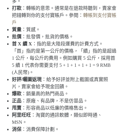
多。
打款
：轉帳的意思。通常是在退款時聽到，賣家會
把錢轉到你的支付寶賬戶。參閱：
轉帳到支付寶帳
戶
質量
：質感。
批價
：批發價，批貨的價格。
首 X 續 X
：指的是大陸段運費的計費方式。
「首」指的是第一公斤的價格，「續」指的是超過
1 公斤，每公斤的費用。例如購買 5 公斤，採用首
5 續 1 代表你需要支付 5 + 1 + 1 + 1 + 1 = 9 RMB
(人民幣)。
好評/曬圖返現
：給予好評並附上截圖或真實照
片，賣家會給予現金回饋。
爆款
：銷量高的熱門商品。
正品
：原廠、有品牌，不是仿冒品。
甩賣
：形容商品以低廉的價格售出。
阿里旺旺
：淘寶的通訊軟體，類似即時通、
MSN。
消保
：消費保障計劃。