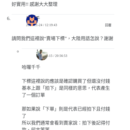
好實用!! 感謝大大整理
洪千千
2019-11-24 / 12:19:43
回覆
請問我們這裡說“賣場下標”，大陸用語怎說？謝謝
Jerry
2019-12-15 / 20:56:53
哈囉千千
下標這裡說的應該是確認購買了但還沒付錢
基本上跟「拍下」是同樣的意思，代表產生
了一個訂單
那如果說「下單」則是代表已經拍下且付錢
了
所以我們通常會看到賣家說：拍下後記得付
款、留言等等