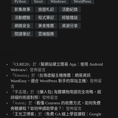
Python
Snort
Windows
WordPress
影集故事
旅遊札記
活動紀錄
活動體驗
程式筆記
經驗雜談
網路安全
美食推薦
資源分享
閱讀筆記
雲端服務
近期留言
「
CLRE20
」於〈
幫網站建立簡易 App：使用 Android
Webview
〉發佈留言
「
Emumu
」於〈
台灣虛擬主機推薦：網易資訊
WantEasy，適合 WordPress 新手的架站主機
〉發佈留
言
「
李孟珊
」於〈
[懶人包] 淘寶購物用語完全攻略，超
詳細的術語對照
〉發佈留言
「
Astrid
」於〈
看懂 Coursera 的收費方式，如何免費
旁聽課程？如何申請助學金？
〉發佈留言
「
王光卫博客
」於〈
免費 GA 線上學習課程：Google