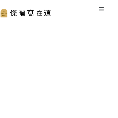
跳
至
主
要
內
容