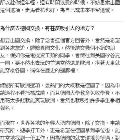
所以趁你還年輕，還有時間浪費的時候，不妨思索出國
這個選項，走馬看花也好，為自己或未來不留遺憾。
為什麼去德國交換，有甚麼吸引人的地方？
想要出國交換，除了念書這個官方回答外，當然是希望
到各處旅遊，體驗異國文化，然後結交幾個不錯的朋
友。假如你是電機資工類的同學，會嚮往到美國矽谷晃
一圈，要不然出去玩的首選當然還是歐洲，搭著火車就
能穿梭各國，徜徉在歷史的迴廊裡。
綜觀所有歐洲選項，最熱門的大概就是德國了。因為申
請過程不看托福成績，而且德國大學教育免收學費，不
用花太多錢就能爽玩歐洲，當然也就吸引許多學生爭相
報名。
而現在，世界各地的年輕人湧向德國，除了交換、申請
研究所、遊學打工外，更是希望在德國拿到學位後，能
在當地找到一份工作，因為德國的就業環境與待遇，對