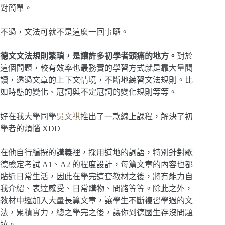
對簡單。
不過，文法可就不是這麼一回事囉。
德文文法規則繁瑣，是讓許多初學者頭痛的地方。
對於
這個問題，較有效率也最務實的學習方式就是靠大量閱
讀，透過文章的上下文情境，不斷地練習文法規則。比
如時態的變化、冠詞與不定冠詞的變化規則等等。
好在我大學同學
吳文祺
推出了一款線上課程，解決了初
學者的煩惱 XDD
在他自行編撰的講義裡，採用道地的詞語，特別針對歌
德檢定考試 A1、A2 的程度設計，每篇文章的內容也都
貼近日常生活，因此在學完這套教材之後，將有能力自
我介紹、表達感受、日常購物、問路等等。除此之外，
教材中還加入大量長篇文章，讓學生不斷複習學過的文
法，累積實力，總之學完之後，讓你到德國生存沒問題
拉。