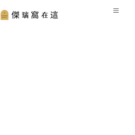
跳
至
主
要
內
容