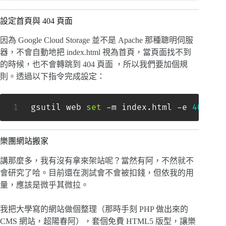
設定首頁與 404 頁面
因為 Google Cloud Storage 並不是 Apache 那種聰明伺服
器，不會自動地把 index.html 視為首頁，當頁面找不到
的時候，也不會轉跳到 404 頁面 ，所以我們要加個規
則。透過以下指令完成設定：
gsutil web 
set
 -m index.html -e 
404
.ht
樂團網站搬家
講那麼多，我有沒有拿來架站呢？當然有阿，不然就不
會研究了哈。目前還在測試會不會被扣錢，但依我的用
量，應該是微乎其微拉。
我把大學寫的網站做個整理（那時手刻 PHP 做出來的
CMS 網站，超陽春阿），套個免費 HTML5 版型，讓樂