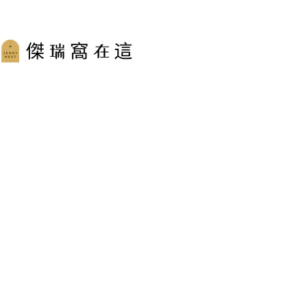
跳
至
主
要
內
容