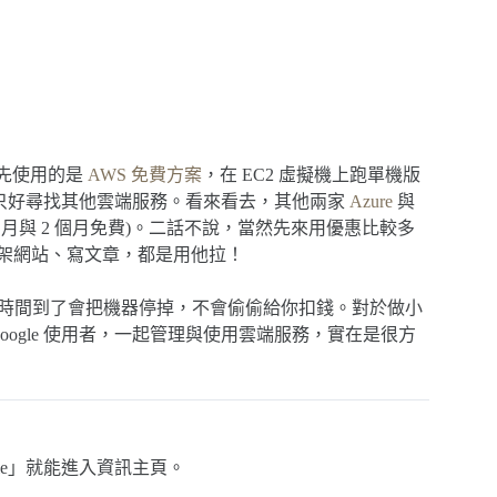
原先使用的是
AWS 免費方案
，在 EC2 虛擬機上跑單機版
算，只好尋找其他雲端服務。看來看去，其他兩家
Azure
與
別是 1 個月與 2 個月免費)。二話不說，當然先來用優惠比較多
在做實驗、架網站、寫文章，都是用他拉！
時間到了會把機器停掉，不會偷偷給你扣錢。對於做小
ogle 使用者，一起管理與使用雲端服務，實在是很方
 console」就能進入資訊主頁。