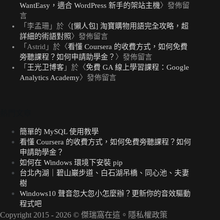
WantEasy，適合 WordPress 新手的架站主機
〉發佈留
言
「
李孟珊
」於〈
[懶人包] 淘寶購物用語完全攻略，超
詳細的術語對照
〉發佈留言
「
Astrid
」於〈
看懂 Coursera 的收費方式，如何免費
旁聽課程？如何申請助學金？
〉發佈留言
「
王光卫博客
」於〈
免費 GA 線上學習課程：Google
Analytics Academy
〉發佈留言
熱門文章
簡單的 MySQL 使用教學
看懂 Coursera 的收費方式，如何免費旁聽課程？如何
申請助學金？
如何在 Windows 環境下安裝 pip
台北內湖｜碧山巖步道、白石湖吊橋、同心池、夫妻
樹
Windows10 聲音忽大忽小怎麼辦？更新你的音效驅動
程式吧
Copyright 2015 - 2026 ©
傑瑞窩在這
。
隱私權政策