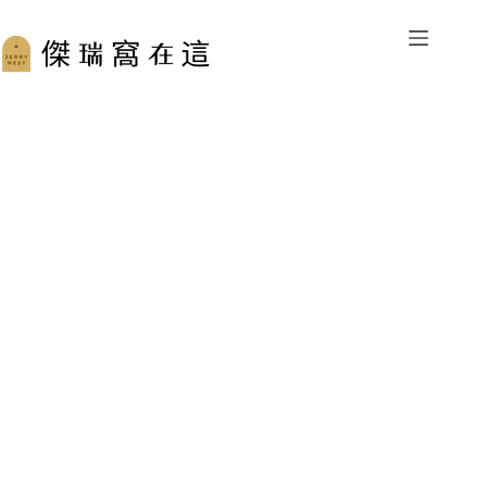
跳
至
主
要
內
容