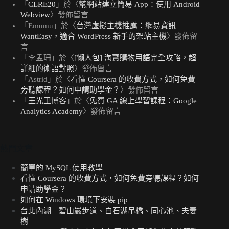
「
CLRE20
」於〈
幫網站建立簡易 App：使用 Android
Webview
〉發佈留言
「
Emumu
」於〈
台灣虛擬主機推薦：網易資訊
WantEasy，適合 WordPress 新手的架站主機
〉發佈留
言
「
李孟珊
」於〈
[懶人包] 淘寶購物用語完全攻略，超
詳細的術語對照
〉發佈留言
「
Astrid
」於〈
看懂 Coursera 的收費方式，如何免費
旁聽課程？如何申請助學金？
〉發佈留言
「
王光卫博客
」於〈
免費 GA 線上學習課程：Google
Analytics Academy
〉發佈留言
熱門文章
簡單的 MySQL 使用教學
看懂 Coursera 的收費方式，如何免費旁聽課程？如何
申請助學金？
如何在 Windows 環境下安裝 pip
台北內湖｜碧山巖步道、白石湖吊橋、同心池、夫妻
樹