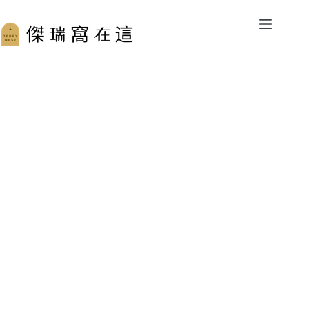
跳
至
主
要
內
容