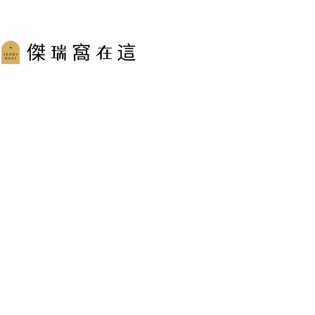
跳
至
主
要
內
容