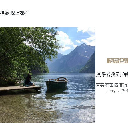
標籤
線上課程
經驗雜談
[初學者救星] 俾
有甚麼事情值得
Jerry
20