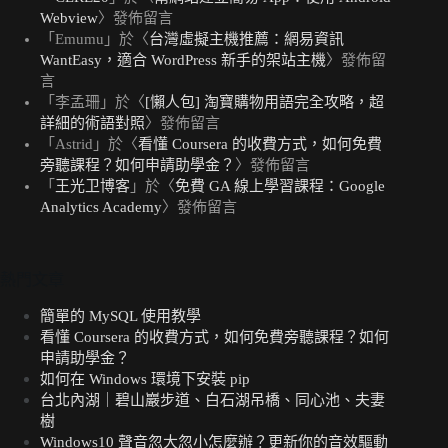
Webview
〉發佈留言
「
Emumu
」於〈
台灣虛擬主機推薦：網易資訊
WantEasy，適合 WordPress 新手的架站主機
〉發佈留
言
「
李孟珊
」於〈
[懶人包] 淘寶購物用語完全攻略，超
詳細的術語對照
〉發佈留言
「
Astrid
」於〈
看懂 Coursera 的收費方式，如何免費
旁聽課程？如何申請助學金？
〉發佈留言
「
王光卫博客
」於〈
免費 GA 線上學習課程：Google
Analytics Academy
〉發佈留言
熱門文章
簡單的 MySQL 使用教學
看懂 Coursera 的收費方式，如何免費旁聽課程？如何
申請助學金？
如何在 Windows 環境下安裝 pip
台北內湖｜碧山巖步道、白石湖吊橋、同心池、夫妻
樹
Windows10 聲音忽大忽小怎麼辦？更新你的音效驅動