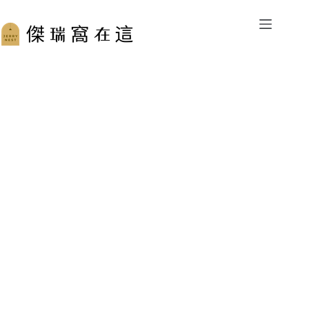
跳
至
主
要
內
容