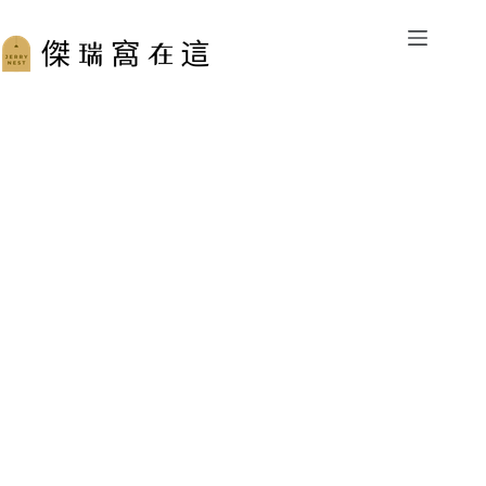
跳
至
主
要
內
容