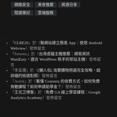
網路安全
美食推薦
資源分享
閱讀筆記
雲端服務
近期留言
「
CLRE20
」於〈
幫網站建立簡易 App：使用 Android
Webview
〉發佈留言
「
Emumu
」於〈
台灣虛擬主機推薦：網易資訊
WantEasy，適合 WordPress 新手的架站主機
〉發佈留
言
「
李孟珊
」於〈
[懶人包] 淘寶購物用語完全攻略，超
詳細的術語對照
〉發佈留言
「
Astrid
」於〈
看懂 Coursera 的收費方式，如何免費
旁聽課程？如何申請助學金？
〉發佈留言
「
王光卫博客
」於〈
免費 GA 線上學習課程：Google
Analytics Academy
〉發佈留言
熱門文章