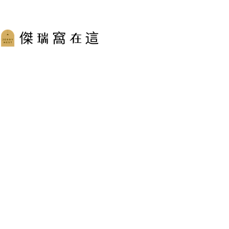
跳
至
主
要
內
容