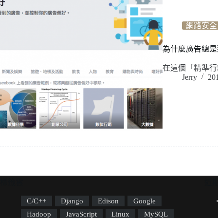
網路安全
為什麼廣告總是那
在這個「精準行
Jerry
20
標籤雲
近
C/C++
Django
Edison
Google
Hadoop
JavaScript
Linux
MySQL