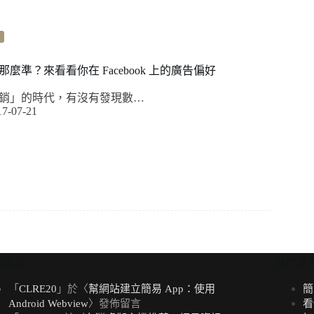
麼準？來看看你在 Facebook 上的廣告偏好
銷」的時代，有沒有發現數…
17-07-21
期留言
熱門文
「
CLRE20
」於〈
幫網站建立簡易 App：使用
簡
Android Webview
〉發佈留言
看