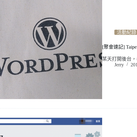
活動紀錄
[聚會速記] Taip
某天打開後台，
Jerry
20