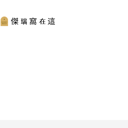
跳
至
主
要
內
容