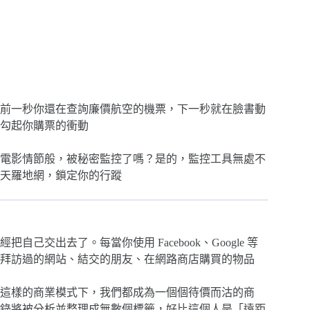
前一秒你還在查詢廉價航空的機票，下一秒就在臉書動
勾起你購票的衝動
電影情節般，被秘密監控了嗎？是的，監控工具無處不
天羅地網，鎖定你的行蹤
交出去了。每當你使用 Facebook、Google 等
拜訪過的網站、結交的朋友、在網路商店購買的物品
這樣的商業模式下，我們都成為一個個待價而沽的商
錄將被分析並整理成無數個標籤，好比這個人是「遠距