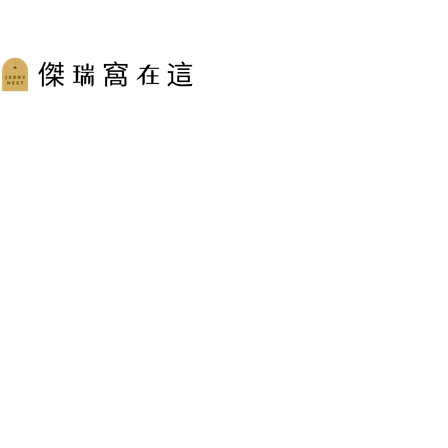
跳
至
主
要
內
容