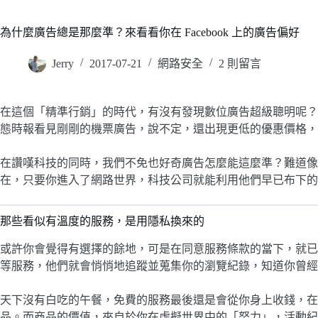
為什麼廣告總是那麼準？來看看你在 Facebook 上的廣告偏好
Jerry
2017-07-21
網路安全
2 則留言
在這個「精準行銷」的時代，有沒有發現數位廣告超級聰明呢？
態時報看見剛剛的機票廣告，說不定，還出現更低的優惠價格，
在讚嘆科技的同時，我們不免也好奇廣告怎麼能這麼準？難道像
在，只要你進入了網路世界，科技公司就能利用他們早已布下的
那些看似有溫度的服務，是用隱私換來的
或許你會覺得有選擇的餘地，可是在同意服務條款的當下，就已經把自己
等服務，他們就會悄悄地追蹤並蒐集你的瀏覽紀錄，知道你曾經
天下沒有白吃的午餐，免費的服務最後還是會從你身上收錢，在
品。而商品的價值，來自於你在虛擬世界中的「努力」，活動紀