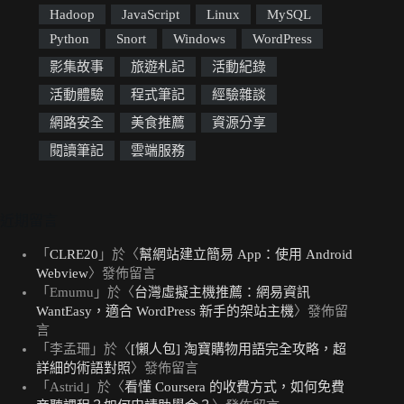
Hadoop
JavaScript
Linux
MySQL
Python
Snort
Windows
WordPress
影集故事
旅遊札記
活動紀錄
活動體驗
程式筆記
經驗雜談
網路安全
美食推薦
資源分享
閱讀筆記
雲端服務
近期留言
「
CLRE20
」於〈
幫網站建立簡易 App：使用 Android
Webview
〉發佈留言
「
Emumu
」於〈
台灣虛擬主機推薦：網易資訊
WantEasy，適合 WordPress 新手的架站主機
〉發佈留
言
「
李孟珊
」於〈
[懶人包] 淘寶購物用語完全攻略，超
詳細的術語對照
〉發佈留言
「
Astrid
」於〈
看懂 Coursera 的收費方式，如何免費