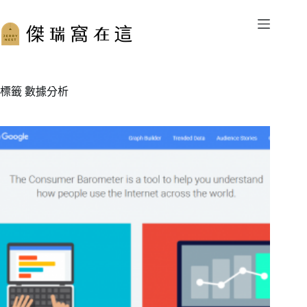
跳
至
主
要
內
容
標籤
數據分析