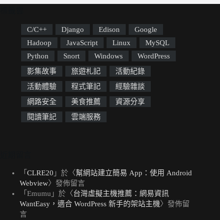
標籤雲
C/C++
Django
Edison
Google
Hadoop
JavaScript
Linux
MySQL
Python
Snort
Windows
WordPress
影集故事
旅遊札記
活動紀錄
活動體驗
程式筆記
經驗雜談
網路安全
美食推薦
資源分享
閱讀筆記
雲端服務
近期留言
「
CLRE20
」於〈
幫網站建立簡易 App：使用 Android
Webview
〉發佈留言
「
Emumu
」於〈
台灣虛擬主機推薦：網易資訊
WantEasy，適合 WordPress 新手的架站主機
〉發佈留
言