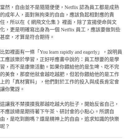
當然，自由並不是隨隨便便，Netflix 認為員工都是成熟
的成年人，面對無拘束的自由，應該負起相對應的責
任，所以在《 網飛文化集 》裡面，除了宣揚使命與文
化，更是明確寫出身為一個 Netflix 員工，應該要做到些
甚麼，才算是符合期待。
比如裡面有一條「You learn rapidly and eagerly」，說明員
工應該樂於學習，正好呼應書中說的：員工想要的是學
習，而不是康樂活動。如果你餵給他的是生啤、吃不完
的美食，那麼他就會越吃越肥，但若你餵給他的是工作
上的「真材實料」，他們對於工作的投入與成長肯定會
讓你驚訝。
這讓我不禁摸摸我那越吃越大的肚子，開始反省自己，
不應該總是期待著下午茶、研討會的小點心。所謂自
由，是吃到飽嗎？還是精神上的自由，追求知識的快樂
呢？