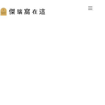
跳
至
主
要
內
容