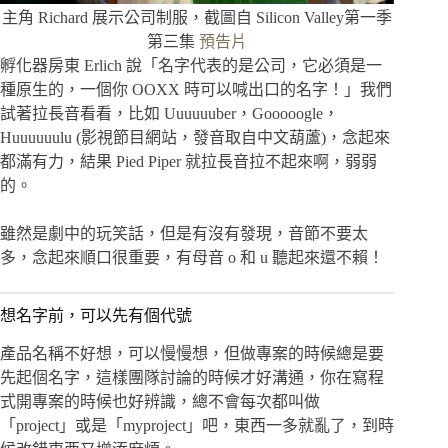
主角 Richard 展示公司制服，截圖自 Silicon Valley第一季
第三集
預告片
孵化器房東 Erlich 說「名字代表的是公司，它必須是一
種原生的，一個你 OOXX 時可以喊出口的名字！」我們
試著拉長音看看，比如 Uuuuuuber，Gooooogle，
Huuuuuulu (影視節目網站，發音取自中文葫蘆)，念起來
都滿有力，結果 Pied Piper 就拉長音拉不起來啊，弱弱
的。
雖然是劇中的玩笑話，但是有沒有發現，音節不要太
多，念起來順口很重要，有母音 o 和 u 聽起來還不賴！
想名字前，可以先有個代號
產品名稱不好想，可以慢慢想，但做專案的時候總是要
先起個名字，這樣團隊討論的時候才好溝通，你在寫程
式開專案的時候也好辨識，總不會每次都叫做
「project」或是「myproject」吧，東西一多就亂了，到時