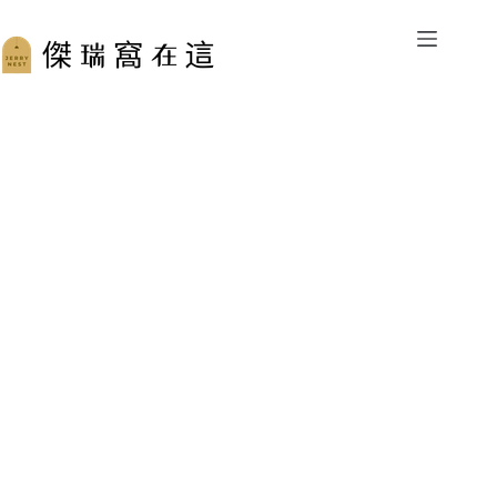
跳
至
主
要
內
容