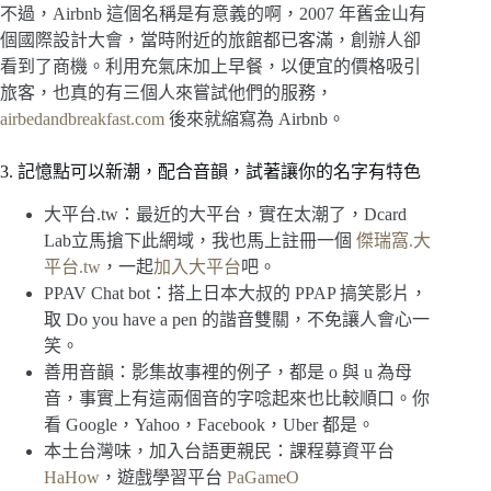
不過，Airbnb 這個名稱是有意義的啊，2007 年舊金山有
個國際設計大會，當時附近的旅館都已客滿，創辦人卻
看到了商機。利用充氣床加上早餐，以便宜的價格吸引
旅客，也真的有三個人來嘗試他們的服務，
airbedandbreakfast.com
後來就縮寫為 Airbnb。
3. 記憶點可以新潮，配合音韻，試著讓你的名字有特色
大平台.tw：最近的大平台，實在太潮了，Dcard
Lab立馬搶下此網域，我也馬上註冊一個
傑瑞窩.大
平台.tw
，一起
加入大平台
吧。
PPAV Chat bot：搭上日本大叔的 PPAP 搞笑影片，
取 Do you have a pen 的諧音雙關，不免讓人會心一
笑。
善用音韻：影集故事裡的例子，都是 o 與 u 為母
音，事實上有這兩個音的字唸起來也比較順口。你
看 Google，Yahoo，Facebook，Uber 都是。
本土台灣味，加入台語更親民：課程募資平台
HaHow
，遊戲學習平台
PaGameO