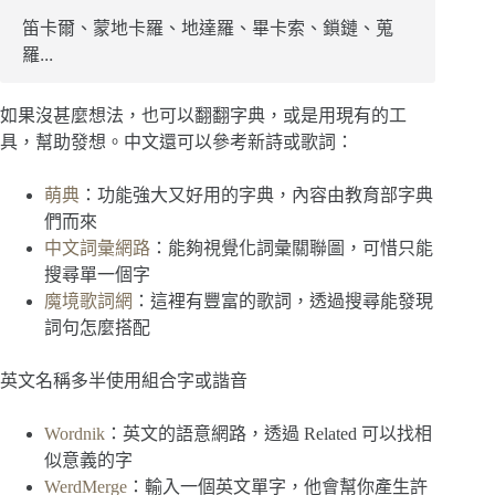
笛卡爾、蒙地卡羅、地達羅、畢卡索、鎖鏈、蒐
羅...
如果沒甚麼想法，也可以翻翻字典，或是用現有的工
具，幫助發想。中文還可以參考新詩或歌詞：
萌典
：功能強大又好用的字典，內容由教育部字典
們而來
中文詞彙網路
：能夠視覺化詞彙關聯圖，可惜只能
搜尋單一個字
魔境歌詞網
：這裡有豐富的歌詞，透過搜尋能發現
詞句怎麼搭配
英文名稱多半使用組合字或諧音
Wordnik
：英文的語意網路，透過 Related 可以找相
似意義的字
WerdMerge
：輸入一個英文單字，他會幫你產生許