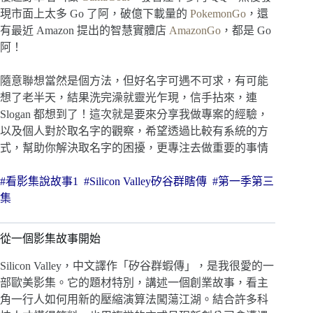
現市面上太多 Go 了阿，破億下載量的
PokemonGo
，還
有最近 Amazon 提出的智慧實體店
AmazonGo
，都是 Go
阿！
隨意聯想當然是個方法，但好名字可遇不可求，有可能
想了老半天，結果洗完澡就靈光乍現，信手拈來，連
Slogan 都想到了！這次就是要來分享我做專案的經驗，
以及個人對於取名字的觀察，希望透過比較有系統的方
式，幫助你解決取名字的困擾，更專注去做重要的事情
#看影集說故事1 #Silicon Valley矽谷群瞎傳 #第一季第三
集
從一個影集故事開始
Silicon Valley，中文譯作「矽谷群蝦傳」，是我很愛的一
部歐美影集。它的題材特別，講述一個創業故事，看主
角一行人如何用新的壓縮演算法闖蕩江湖。結合許多科