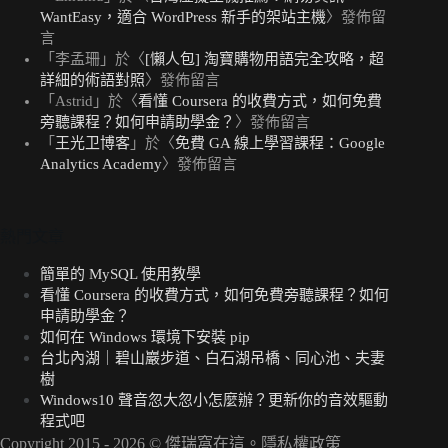
WantEasy，適合 WordPress 新手的架站主機
〉發佈留
言
「
李孟珊
」於〈
[懶人包] 淘寶購物用語完全攻略，超
詳細的術語對照
〉發佈留言
「
Astrid
」於〈
看懂 Coursera 的收費方式，如何免費
旁聽課程？如何申請助學金？
〉發佈留言
「
王光卫博客
」於〈
免費 GA 線上學習課程：Google
Analytics Academy
〉發佈留言
熱門文章
簡單的 MySQL 使用教學
看懂 Coursera 的收費方式，如何免費旁聽課程？如何
申請助學金？
如何在 Windows 環境下安裝 pip
台北內湖｜碧山巖步道、白石湖吊橋、同心池、夫妻
樹
Windows10 聲音忽大忽小怎麼辦？更新你的音效驅動
程式吧
Copyright 2015 - 2026 ©
傑瑞窩在這
。
隱私權政策