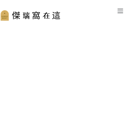
跳
至
主
要
內
容