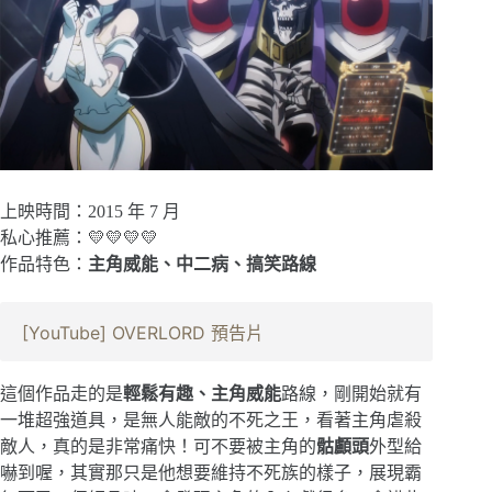
上映時間：2015 年 7 月
私心推薦：💛💛💛💛
作品特色：
主角威能、中二病、搞笑路線
[YouTube] OVERLORD 預告片
這個作品走的是
輕鬆有趣、主角威能
路線，剛開始就有
一堆超強道具，是無人能敵的不死之王，看著主角虐殺
敵人，真的是非常痛快！可不要被主角的
骷顱頭
外型給
嚇到喔，其實那只是他想要維持不死族的樣子，展現霸