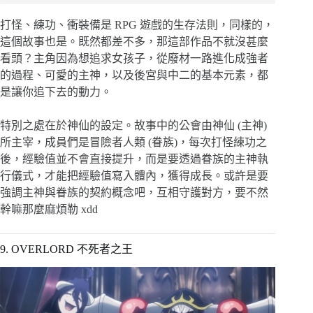
打怪、練功、衝裝備是 RPG 遊戲的生存法則，同樣的，
這個故事也是。既然都差不多，那這部作品不就沒甚麼
看頭？主角因為想追求女孩子，從廢材一路進化成強者
的過程、可愛的主神，以及後宮與中二的基本元素，都
是讓你追下去的動力。
特別之處在於神仙的設定。故事中的公會由神仙 (主神)
所主宰，成員們是冒險者人類 (眷族)，每次打怪練功之
後，經驗值並不會直接提升，而是要透過眷族的主神執
行儀式，才能把經驗值寫入體內，獲得成長。或許是要
強調主神與眷族的契約概念吧，互相守護對方，要不然
幹嘛那麼麻煩勒 xdd
9. OVERLORD 不死者之王