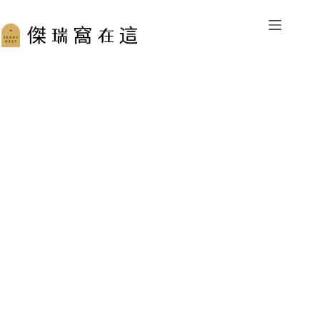
跳
至
主
要
內
容