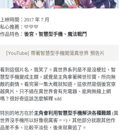
上映時間：2017 年 7 月
私心推薦：💛💛💛
作品特色：
後宮、智慧型手機、魔法戰鬥
[YouTube] 帶著智慧型手機闖蕩異世界 預告片
看到這個片名，我笑了。異世界系列是不是沒梗拉，智
慧型手機變成主題，感覺是主角拿著稀世珍寶，所向無
敵的劇情。看完第一集大概就知道，這依然是個後宮穿
越爽片，只不過在異世界會有充電器、能夠無線上網
嗎？很好奇這該怎麼解釋 xdd
特別的地方在於
主角會利用智慧型手機解決各種難題
(異
世界沒手機所以好像很厲害 = =)，其他部分就跟其他作
品差不多，比較平淡些，後來就棄追了。