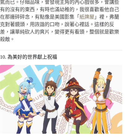
氣而已。仔細品味，會發現主角的內心戲很多，會講些
有的沒有的東西，有時也滿幼稚的，我很喜歡看他自己
在那邊碎碎念，有點像是美國影集「
紙牌屋
」裡，弗蘭
克對著鏡頭，用詼諧的口吻，說著心裡話。這樣的反
差，讓單純砍人的爽片，變得更有看頭，整個就是歡樂
殺敵。
10. 為美好的世界獻上祝福