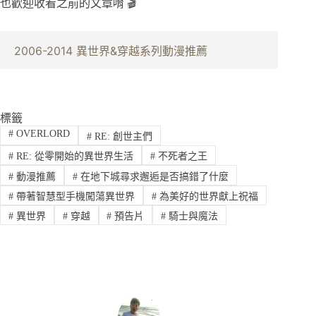
也歡迎收看之前的文章唷 🎬
2006-2014 異世界&穿越系列動漫推薦
標籤
#
OVERLORD
#
RE: 創世主們
#
RE: 從零開始的異世界生活
#
不死者之王
#
動漫推薦
#
在地下城尋求邂逅是否搞錯了什麼
#
帶著智慧型手機闖蕩異世界
#
為美好的世界獻上祝福
#
異世界
#
穿越
#
預告片
#
騎士與魔法