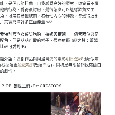
能，是個心態扭曲、自我感覺良好的廢材，你會看不慣
他的行為，覺得很討厭，覺得怎麼可以這樣欺負女主
角，可是看著他破關，看著他內心的轉變，會覺得這部
片其實充滿許多正面能量 xdd
我特別喜歡女僕雙胞胎「
拉姆與蕾姆
」，儘管兩位只是
配角，但是萌萌可愛的樣子，很療癒耶 (謎之聲：蕾姆
比較可愛對吧)
題外話：這部作品與阿湯哥演的電影
明日邊界
很類似唷
(根據漫畫
殺戮輪迴
改編而成)，同樣是無限輪迴找突破口
的劇情。
12. RE: 創世主們 / Re: CREATORS