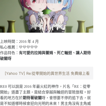
上映時間：2016 年 4 月
私心推薦：💛💛💛💛💛
作品特色：
有可愛的拉姆與蕾姆、死亡輪迴、讓人期待
破關呀
[Yahoo TV] Re:從零開始的異世界生活 免費線上看
RE0 可以說是 2016 年最火紅的神作，片名「RE：從零
開始」道盡了主題，是結合穿越與輪迴的冒險旅程。好
看的地方在於
期待著破關
呀，會想要不停的追下去，就
是不知道哪時候會迎向光明的未來！男主角沒有主角威