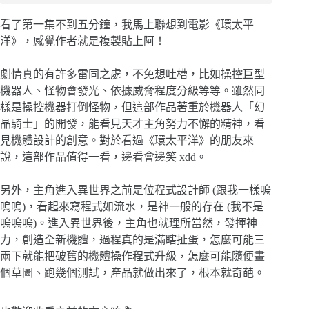
看了第一集不到五分鐘，我馬上聯想到電影《環太平
洋》，感覺作者就是複製貼上阿！
劇情真的有許多雷同之處，不免想吐槽，比如操控巨型
機器人、怪物會發光、依據威脅程度分級等等。雖然同
樣是操控機器打倒怪物，但這部作品著重於機器人「幻
晶騎士」的開發，能看見天才主角努力不懈的精神，看
見機體設計的創意。對於看過《環太平洋》的朋友來
說，這部作品值得一看，邊看會邊笑 xdd。
另外，主角進入異世界之前是位程式設計師 (跟我一樣嗚
嗚嗚)，看起來寫程式如流水，是神一般的存在 (我不是
嗚嗚嗚)。進入異世界後，主角也就理所當然，發揮神
力，創造全新機體，過程真的是滿瞎扯蛋，怎麼可能三
兩下就能把破舊的機體操作程式升級，怎麼可能隨便畫
個草圖、跑幾個測試，產品就做出來了，根本就奇葩。