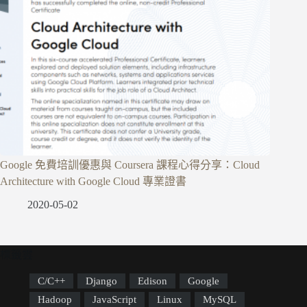
Google 免費培訓優惠與 Coursera 課程心得分享：Cloud
Architecture with Google Cloud 專業證書
2020-05-02
標籤雲
C/C++
Django
Edison
Google
Hadoop
JavaScript
Linux
MySQL