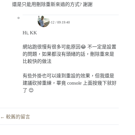
還是只能用刪除重新來過的方式? 謝謝
Jerry
2018-02-12 / 09:19:40
Hi, KK
網站跑很慢有很多可能原因😂 不一定是設置
的問題，如果都沒有頭緒的話，刪除重來是
比較快的做法
有些外掛也可以達到重設的效果，但我還是
建議砍掉重練，畢竟 console 上面按幾下就好
了 😊
留
← 較舊的留言
言
導
覽