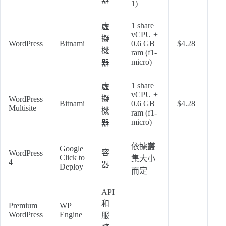
1)
1 share
虛
vCPU +
擬
WordPress
Bitnami
0.6 GB
$4.28
機
ram (f1-
micro)
器
1 share
虛
vCPU +
擬
WordPress
Bitnami
0.6 GB
$4.28
Multisite
機
ram (f1-
micro)
器
依據叢
Google
容
WordPress
Click to
集大小
4
器
Deploy
而定
API
和
Premium
WP
WordPress
Engine
服