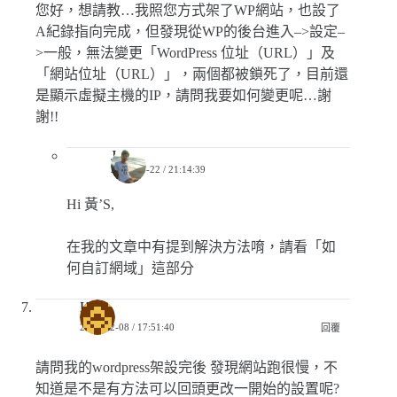
您好，想請教…我照您方式架了WP網站，也設了
A紀錄指向完成，但發現從WP的後台進入–>設定–
>一般，無法變更「WordPress 位址（URL）」及
「網站位址（URL）」，兩個都被鎖死了，目前還
是顯示虛擬主機的IP，請問我要如何變更呢…謝
謝!!
Jerry
2018-04-22 / 21:14:39
Hi 黃’S,
在我的文章中有提到解決方法唷，請看「如
何自訂網域」這部分
KK
2018-02-08 / 17:51:40
回覆
請問我的wordpress架設完後 發現網站跑很慢，不
知道是不是有方法可以回頭更改一開始的設置呢?