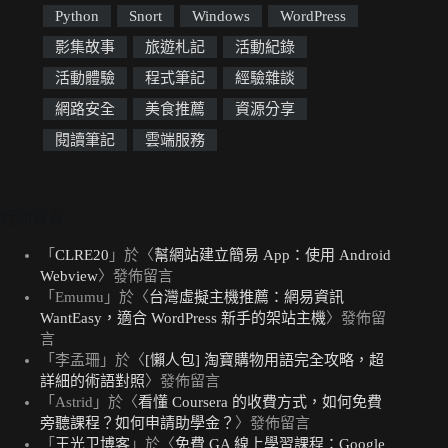
Python
Snort
Windows
WordPress
影集故事
旅遊札記
活動紀錄
活動體驗
程式筆記
經驗雜談
網路安全
美食推薦
資源分享
閱讀筆記
雲端服務
近期留言
「
CLRE20
」於〈
幫網站建立簡易 App：使用 Android
Webview
〉發佈留言
「
Emumu
」於〈
台灣虛擬主機推薦：網易資訊
WantEasy，適合 WordPress 新手的架站主機
〉發佈留
言
「
李孟珊
」於〈
[懶人包] 淘寶購物用語完全攻略，超
詳細的術語對照
〉發佈留言
「
Astrid
」於〈
看懂 Coursera 的收費方式，如何免費
旁聽課程？如何申請助學金？
〉發佈留言
「
王光卫博客
」於〈
免費 GA 線上學習課程：Google