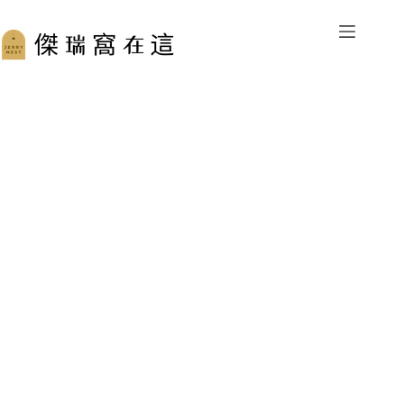
跳
至
主
要
內
容