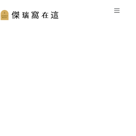
跳
至
主
要
內
容