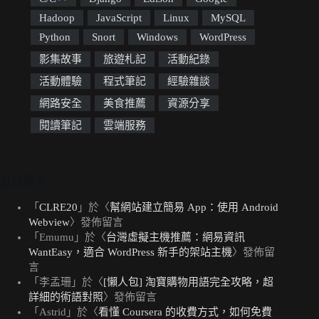
Hadoop
JavaScript
Linux
MySQL
Python
Snort
Windows
WordPress
影集故事
旅遊札記
活動紀錄
活動體驗
程式筆記
經驗雜談
網路安全
美食推薦
資源分享
閱讀筆記
雲端服務
近期留言
「
CLRE20
」於〈
幫網站建立簡易 App：使用 Android
Webview
〉發佈留言
「
Emumu
」於〈
台灣虛擬主機推薦：網易資訊
WantEasy，適合 WordPress 新手的架站主機
〉發佈留
言
「
李孟珊
」於〈
[懶人包] 淘寶購物用語完全攻略，超
詳細的術語對照
〉發佈留言
「
Astrid
」於〈
看懂 Coursera 的收費方式，如何免費