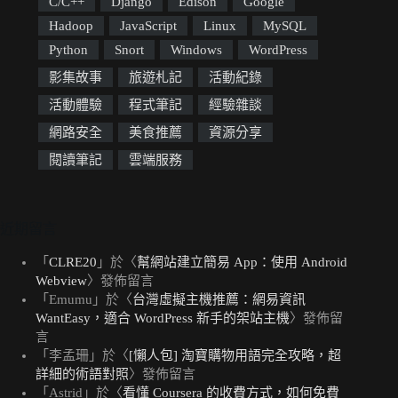
C/C++
Django
Edison
Google
Hadoop
JavaScript
Linux
MySQL
Python
Snort
Windows
WordPress
影集故事
旅遊札記
活動紀錄
活動體驗
程式筆記
經驗雜談
網路安全
美食推薦
資源分享
閱讀筆記
雲端服務
近期留言
「
CLRE20
」於〈
幫網站建立簡易 App：使用 Android
Webview
〉發佈留言
「
Emumu
」於〈
台灣虛擬主機推薦：網易資訊
WantEasy，適合 WordPress 新手的架站主機
〉發佈留
言
「
李孟珊
」於〈
[懶人包] 淘寶購物用語完全攻略，超
詳細的術語對照
〉發佈留言
「
Astrid
」於〈
看懂 Coursera 的收費方式，如何免費