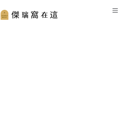
跳
至
主
要
內
容