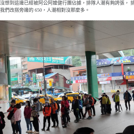
沒想到這邊已經被阿公阿嬤健行團佔據，排隊人潮有夠誇張， 排
我們改搭旁邊的 650，人潮相對沒那麼多。