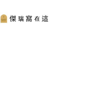
跳
至
主
要
內
容