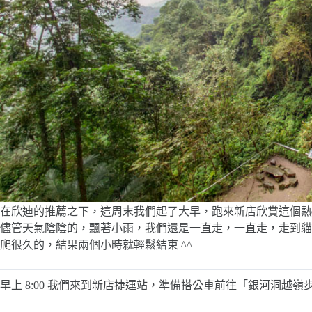
在欣迪的推薦之下，這周末我們起了大早，跑來新店欣賞這個熱門 IG 打卡景
儘管天氣陰陰的，飄著小雨，我們還是一直走，一直走，走到貓
爬很久的，結果兩個小時就輕鬆結束 ^^
早上 8:00 我們來到新店捷運站，準備搭公車前往「銀河洞越嶺