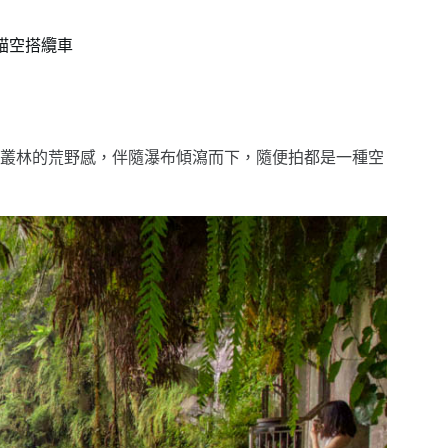
貓空搭纜車
叢林的荒野感，伴隨瀑布傾瀉而下，隨便拍都是一種空