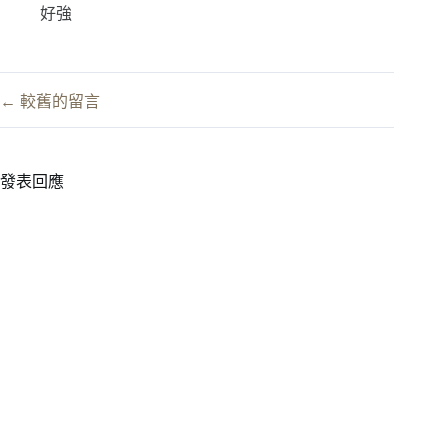
好強
留
← 較舊的留言
言
導
覽
發表回應