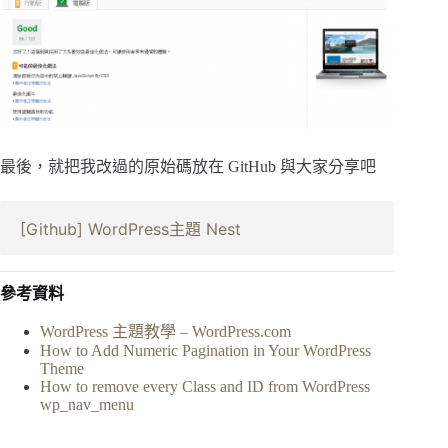
最後，就把我改過的原始碼放在 GitHub 與大家分享吧
[Github] WordPress主題 Nest
參考資料
WordPress 主題教學 – WordPress.com
How to Add Numeric Pagination in Your WordPress
Theme
How to remove every Class and ID from WordPress
wp_nav_menu