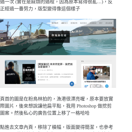
過一次 (實在是麻煩的過程，因為原本寫得很亂…)，反
正經過一番努力，版型變得像這個樣子
頁首的圖是在粉鳥林拍的，漁港很漂亮喔，原本要放實
際圖片，後來想說讓他扁平點，我用 Photoshop 做挖剪
圖案。然後私心的廣告位置上移了一格哈哈
點進去文章內頁，移除了橫幅，版面變得簡潔，也參考