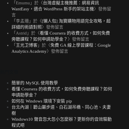
「
Emumu
」於〈
台灣虛擬主機推薦：網易資訊
WantEasy，適合 WordPress 新手的架站主機
〉發佈留
言
「
李孟珊
」於〈
[懶人包] 淘寶購物用語完全攻略，超
詳細的術語對照
〉發佈留言
「
Astrid
」於〈
看懂 Coursera 的收費方式，如何免費
旁聽課程？如何申請助學金？
〉發佈留言
「
王光卫博客
」於〈
免費 GA 線上學習課程：Google
Analytics Academy
〉發佈留言
熱門文章
簡單的 MySQL 使用教學
看懂 Coursera 的收費方式，如何免費旁聽課程？如何
申請助學金？
如何在 Windows 環境下安裝 pip
台北內湖｜碧山巖步道、白石湖吊橋、同心池、夫妻
樹
Windows10 聲音忽大忽小怎麼辦？更新你的音效驅動
程式吧