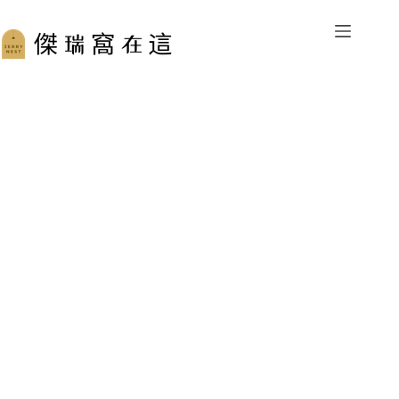
跳
至
主
要
內
容