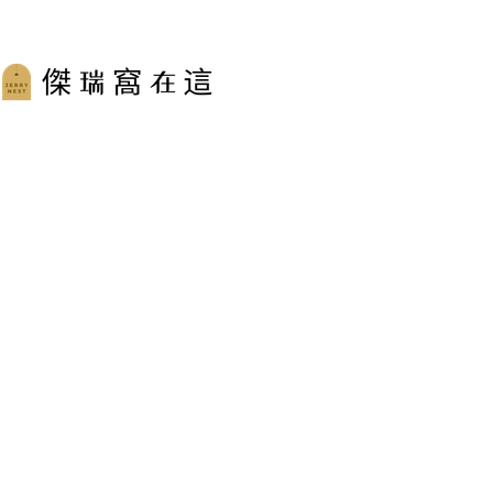
跳
至
主
要
內
容