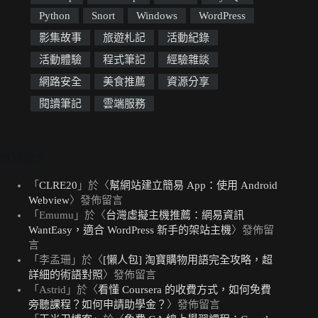
Python
Snort
Windows
WordPress
影集故事
旅遊札記
活動紀錄
活動體驗
程式筆記
經驗雜談
網路安全
美食推薦
資源分享
閱讀筆記
雲端服務
近期留言
「
CLRE20
」於〈
幫網站建立簡易 App：使用 Android
Webview
〉發佈留言
「
Emumu
」於〈
台灣虛擬主機推薦：網易資訊
WantEasy，適合 WordPress 新手的架站主機
〉發佈留
言
「
李孟珊
」於〈
[懶人包] 淘寶購物用語完全攻略，超
詳細的術語對照
〉發佈留言
「
Astrid
」於〈
看懂 Coursera 的收費方式，如何免費
旁聽課程？如何申請助學金？
〉發佈留言