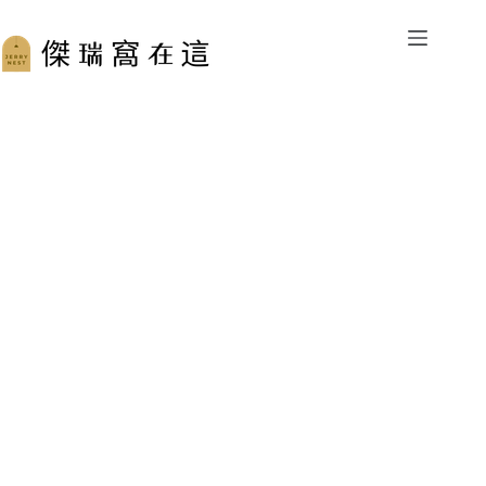
跳
至
主
要
內
容