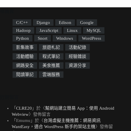
標籤雲
C/C++
Django
Edison
Google
Hadoop
JavaScript
Linux
MySQL
Python
Snort
Windows
WordPress
影集故事
旅遊札記
活動紀錄
活動體驗
程式筆記
經驗雜談
網路安全
美食推薦
資源分享
閱讀筆記
雲端服務
近期留言
「
CLRE20
」於〈
幫網站建立簡易 App：使用 Android
Webview
〉發佈留言
「
Emumu
」於〈
台灣虛擬主機推薦：網易資訊
WantEasy，適合 WordPress 新手的架站主機
〉發佈留