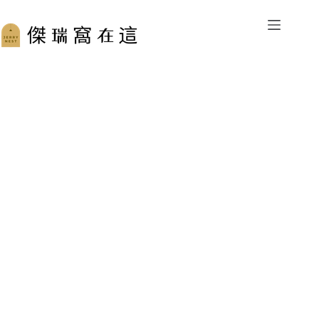
跳
至
主
要
內
容