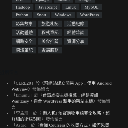
Hadoop
JavaScript
Linux
MySQL
Python
Snort
Windows
WordPress
影集故事
旅遊札記
活動紀錄
活動體驗
程式筆記
經驗雜談
網路安全
美食推薦
資源分享
閱讀筆記
雲端服務
近期留言
「
CLRE20
」於〈
幫網站建立簡易 App：使用 Android
Webview
〉發佈留言
「
Emumu
」於〈
台灣虛擬主機推薦：網易資訊
WantEasy，適合 WordPress 新手的架站主機
〉發佈留
言
「
李孟珊
」於〈
[懶人包] 淘寶購物用語完全攻略，超
詳細的術語對照
〉發佈留言
「
Astrid
」於〈
看懂 Coursera 的收費方式，如何免費