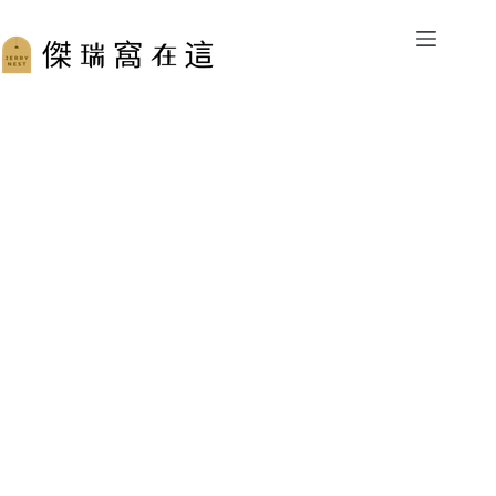
跳
至
主
要
內
容