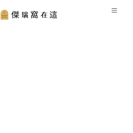
跳
至
主
要
內
容