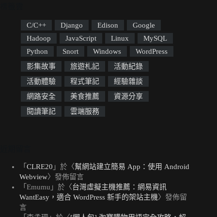
標籤雲
C/C++
Django
Edison
Google
Hadoop
JavaScript
Linux
MySQL
Python
Snort
Windows
WordPress
影集故事
旅遊札記
活動紀錄
活動體驗
程式筆記
經驗雜談
網路安全
美食推薦
資源分享
閱讀筆記
雲端服務
近期留言
「
CLRE20
」於〈
幫網站建立簡易 App：使用 Android
Webview
〉發佈留言
「
Emumu
」於〈
台灣虛擬主機推薦：網易資訊
WantEasy，適合 WordPress 新手的架站主機
〉發佈留
言