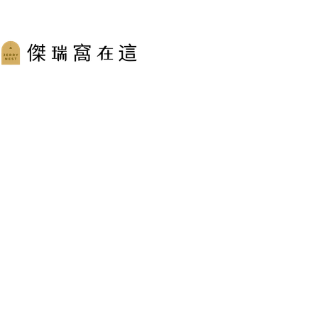
跳
至
主
要
內
容