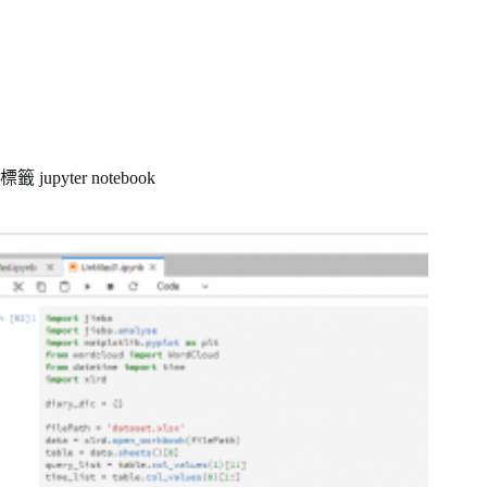
標籤
jupyter notebook