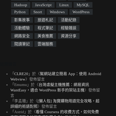
Hadoop
JavaScript
Linux
MySQL
Python
Snort
Windows
WordPress
影集故事
旅遊札記
活動紀錄
活動體驗
程式筆記
經驗雜談
網路安全
美食推薦
資源分享
閱讀筆記
雲端服務
近期留言
「
CLRE20
」於〈
幫網站建立簡易 App：使用 Android
Webview
〉發佈留言
「
Emumu
」於〈
台灣虛擬主機推薦：網易資訊
WantEasy，適合 WordPress 新手的架站主機
〉發佈留
言
「
李孟珊
」於〈
[懶人包] 淘寶購物用語完全攻略，超
詳細的術語對照
〉發佈留言
「
Astrid
」於〈
看懂 Coursera 的收費方式，如何免費