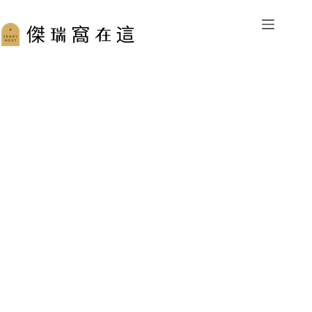
跳
至
主
要
內
容