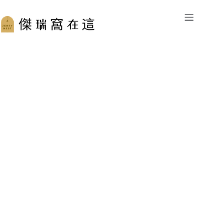
跳
至
主
要
內
容