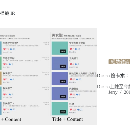
標籤
IR
經驗雜談
Dicaso 笛卡索
Dicaso上線
Jerry
20