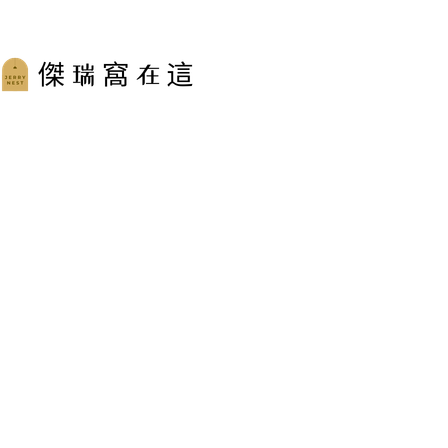
跳
至
主
要
內
容