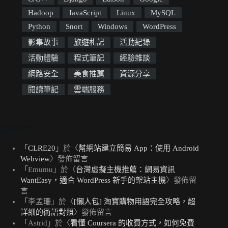
Hadoop
JavaScript
Linux
MySQL
Python
Snort
Windows
WordPress
影集故事
旅遊札記
活動紀錄
活動體驗
程式筆記
經驗雜談
網路安全
美食推薦
資源分享
閱讀筆記
雲端服務
近期留言
「
CLRE20
」於〈
幫網站建立簡易 App：使用 Android
Webview
〉發佈留言
「
Emumu
」於〈
台灣虛擬主機推薦：網易資訊
WantEasy，適合 WordPress 新手的架站主機
〉發佈留
言
「
李孟珊
」於〈
[懶人包] 淘寶購物用語完全攻略，超
詳細的術語對照
〉發佈留言
「
Astrid
」於〈
看懂 Coursera 的收費方式，如何免費