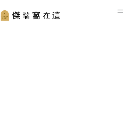
跳
至
主
要
內
容