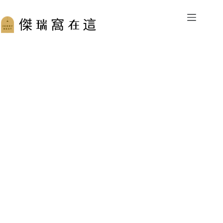
跳
至
主
要
內
容