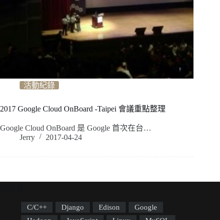
活動紀錄
2017 Google Cloud OnBoard -Taipei 會議重點整理
Google Cloud OnBoard 是 Google 首次在台…
Jerry
2017-04-24
標籤雲
C/C++
Django
Edison
Google