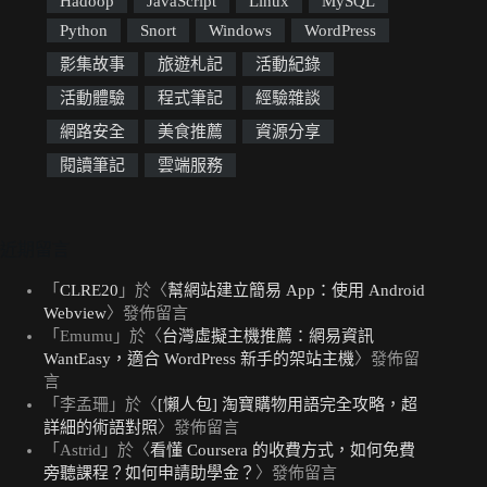
Hadoop
JavaScript
Linux
MySQL
Python
Snort
Windows
WordPress
影集故事
旅遊札記
活動紀錄
活動體驗
程式筆記
經驗雜談
網路安全
美食推薦
資源分享
閱讀筆記
雲端服務
近期留言
「
CLRE20
」於〈
幫網站建立簡易 App：使用 Android
Webview
〉發佈留言
「
Emumu
」於〈
台灣虛擬主機推薦：網易資訊
WantEasy，適合 WordPress 新手的架站主機
〉發佈留
言
「
李孟珊
」於〈
[懶人包] 淘寶購物用語完全攻略，超
詳細的術語對照
〉發佈留言
「
Astrid
」於〈
看懂 Coursera 的收費方式，如何免費
旁聽課程？如何申請助學金？
〉發佈留言