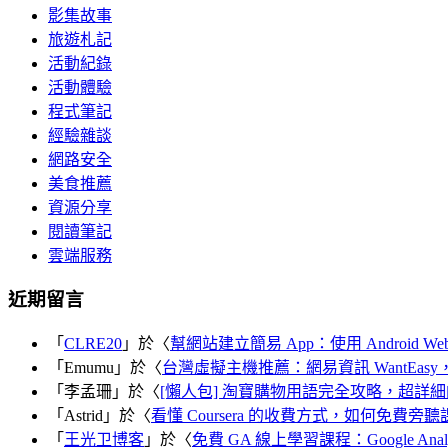
影集故事
旅遊札記
活動紀錄
活動體驗
程式筆記
經驗雜談
網路安全
美食推薦
資源分享
閱讀筆記
雲端服務
近期留言
「
CLRE20
」於〈
幫網站建立簡易 App：使用 Android Web
「
Emumu
」於〈
台灣虛擬主機推薦：網易資訊 WantEasy，適
「
李孟珊
」於〈
[懶人包] 淘寶購物用語完全攻略，超詳
「
Astrid
」於〈
看懂 Coursera 的收費方式，如何免費
「
王光卫博客
」於〈
免費 GA 線上學習課程：Google Analyti